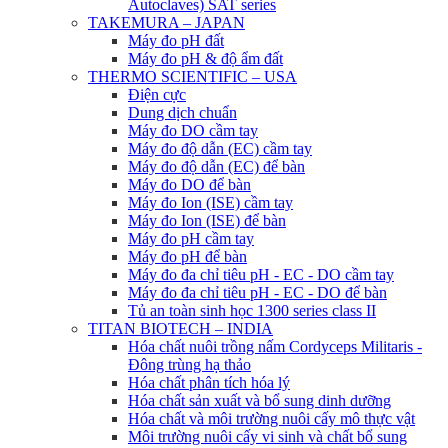
Autoclaves) SAT series
TAKEMURA – JAPAN
Máy đo pH đất
Máy đo pH & độ ẩm đất
THERMO SCIENTIFIC – USA
Điện cực
Dung dịch chuẩn
Máy đo DO cầm tay
Máy đo độ dẫn (EC) cầm tay
Máy đo độ dẫn (EC) để bàn
Máy đo DO để bàn
Máy đo Ion (ISE) cầm tay
Máy đo Ion (ISE) để bàn
Máy đo pH cầm tay
Máy đo pH để bàn
Máy đo đa chỉ tiêu pH - EC - DO cầm tay
Máy đo đa chỉ tiêu pH - EC - DO để bàn
Tủ an toàn sinh học 1300 series class II
TITAN BIOTECH – INDIA
Hóa chất nuôi trồng nấm Cordyceps Militaris -
Đông trùng hạ thảo
Hóa chất phân tích hóa lý
Hóa chất sản xuất và bổ sung dinh dưỡng
Hóa chất và môi trường nuôi cấy mô thực vật
Môi trường nuôi cấy vi sinh và chất bổ sung