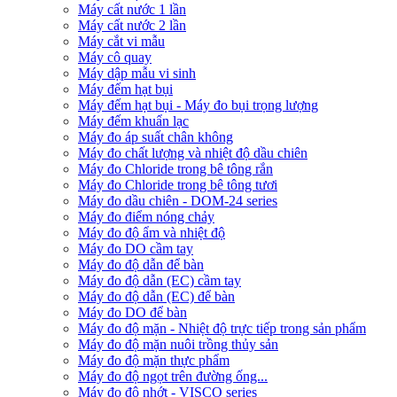
Máy cất nước 1 lần
Máy cất nước 2 lần
Máy cắt vi mẫu
Máy cô quay
Máy dập mẫu vi sinh
Máy đếm hạt bụi
Máy đếm hạt bụi - Máy đo bụi trọng lượng
Máy đếm khuẩn lạc
Máy đo áp suất chân không
Máy đo chất lượng và nhiệt độ dầu chiên
Máy đo Chloride trong bê tông rắn
Máy đo Chloride trong bê tông tươi
Máy đo dầu chiên - DOM-24 series
Máy đo điểm nóng chảy
Máy đo độ ẩm và nhiệt độ
Máy đo DO cầm tay
Máy đo độ dẫn để bàn
Máy đo độ dẫn (EC) cầm tay
Máy đo độ dẫn (EC) để bàn
Máy đo DO để bàn
Máy đo độ mặn - Nhiệt độ trực tiếp trong sản phẩm
Máy đo độ mặn nuôi trồng thủy sản
Máy đo độ mặn thực phẩm
Máy đo độ ngọt trên đường ống...
Máy đo độ nhớt - VISCO series