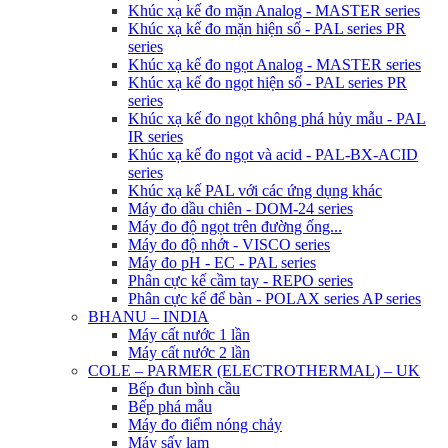
Khúc xạ kế đo mặn Analog - MASTER series
Khúc xạ kế đo mặn hiện số - PAL series PR
series
Khúc xạ kế đo ngọt Analog - MASTER series
Khúc xạ kế đo ngọt hiện số - PAL series PR
series
Khúc xạ kế đo ngọt không phá hủy mẫu - PAL
IR series
Khúc xạ kế đo ngọt và acid - PAL-BX-ACID
series
Khúc xạ kế PAL với các ứng dụng khác
Máy đo dầu chiên - DOM-24 series
Máy đo độ ngọt trên đường ống...
Máy đo độ nhớt - VISCO series
Máy đo pH - EC - PAL series
Phân cực kế cầm tay - REPO series
Phân cực kế để bàn - POLAX series AP series
BHANU – INDIA
Máy cất nước 1 lần
Máy cất nước 2 lần
COLE – PARMER (ELECTROTHERMAL) – UK
Bếp đun bình cầu
Bếp phá mẫu
Máy đo điểm nóng chảy
Máy sấy lam