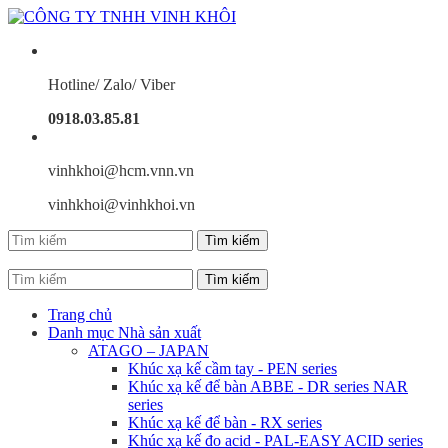
Hotline/ Zalo/ Viber
0918.03.85.81
vinhkhoi@hcm.vnn.vn
vinhkhoi@vinhkhoi.vn
Trang chủ
Danh mục Nhà sản xuất
ATAGO – JAPAN
Khúc xạ kế cầm tay - PEN series
Khúc xạ kế để bàn ABBE - DR series NAR
series
Khúc xạ kế để bàn - RX series
Khúc xạ kế đo acid - PAL-EASY ACID series