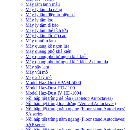
Máy làm lạnh mẫu
Máy ly tâm đa năng
Máy ly tâm điện tử hiện số
Máy ly tâm lọc
Máy ly tâm tế bào
Máy ly tâm thể tích lớn
Máy ly tâm tốc độ cao
Máy nhuộm lam
Máy quang kế ngọn lửa
Máy quang phổ khả kiến
Máy quang phổ tử ngoại khả kiến
Máy quang phổ tử ngoại khả kiến 2 chùm tia
Máy sấy lam
Máy vùi mô
Máy xử lý mô
Model Haz-Dust EPAM-5000
Model Haz-Dust HD-1100
Model Haz-Dust IV HD-1004
Nồi hấp tiệt trùng để bàn (Tabletop Autoclaves)
Nồi hấp tiệt trùng loại đứng (Vertical Autoclaves)
Nồi hấp tiệt trùng nằm ngang (Floor stand Autoclaves)
SA series
Nồi hấp tiệt trùng nằm ngang (Floor stand Autoclaves)
SAP series
Nồi hấp tiệt trùng nằm ngang (Floor stand Autoclaves)