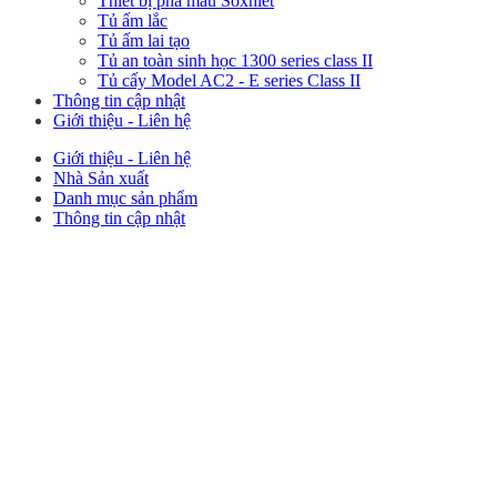
Thiết bị phá mẫu Soxhlet
Tủ ấm lắc
Tủ ấm lai tạo
Tủ an toàn sinh học 1300 series class II
Tủ cấy Model AC2 - E series Class II
Thông tin cập nhật
Giới thiệu - Liên hệ
Giới thiệu - Liên hệ
Nhà Sản xuất
Danh mục sản phẩm
Thông tin cập nhật