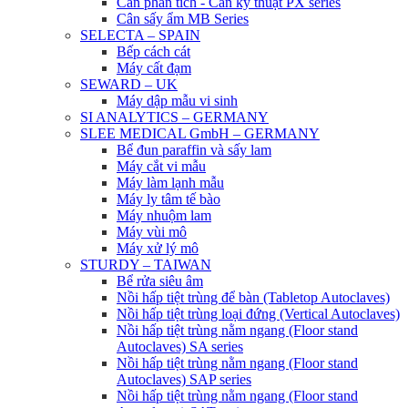
Cân phân tích - Cân kỹ thuật PX series
Cân sấy ẩm MB Series
SELECTA – SPAIN
Bếp cách cát
Máy cất đạm
SEWARD – UK
Máy dập mẫu vi sinh
SI ANALYTICS – GERMANY
SLEE MEDICAL GmbH – GERMANY
Bể đun paraffin và sấy lam
Máy cắt vi mẫu
Máy làm lạnh mẫu
Máy ly tâm tế bào
Máy nhuộm lam
Máy vùi mô
Máy xử lý mô
STURDY – TAIWAN
Bể rửa siêu âm
Nồi hấp tiệt trùng để bàn (Tabletop Autoclaves)
Nồi hấp tiệt trùng loại đứng (Vertical Autoclaves)
Nồi hấp tiệt trùng nằm ngang (Floor stand
Autoclaves) SA series
Nồi hấp tiệt trùng nằm ngang (Floor stand
Autoclaves) SAP series
Nồi hấp tiệt trùng nằm ngang (Floor stand