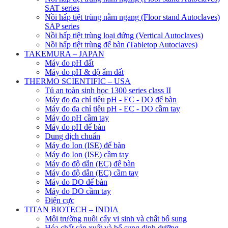
SAT series
Nồi hấp tiệt trùng nằm ngang (Floor stand Autoclaves)
SAP series
Nồi hấp tiệt trùng loại đứng (Vertical Autoclaves)
Nồi hấp tiệt trùng để bàn (Tabletop Autoclaves)
TAKEMURA – JAPAN
Máy đo pH đất
Máy đo pH & độ ẩm đất
THERMO SCIENTIFIC – USA
Tủ an toàn sinh học 1300 series class II
Máy đo đa chỉ tiêu pH - EC - DO để bàn
Máy đo đa chỉ tiêu pH - EC - DO cầm tay
Máy đo pH cầm tay
Máy đo pH để bàn
Dung dịch chuẩn
Máy đo Ion (ISE) để bàn
Máy đo Ion (ISE) cầm tay
Máy đo độ dẫn (EC) để bàn
Máy đo độ dẫn (EC) cầm tay
Máy đo DO để bàn
Máy đo DO cầm tay
Điện cực
TITAN BIOTECH – INDIA
Môi trường nuôi cấy vi sinh và chất bổ sung
Hóa chất sản xuất và bổ sung dinh dưỡng