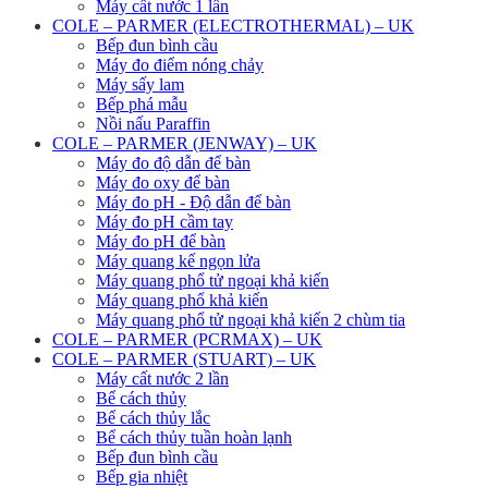
Máy cất nước 1 lần
COLE – PARMER (ELECTROTHERMAL) – UK
Bếp đun bình cầu
Máy đo điểm nóng chảy
Máy sấy lam
Bếp phá mẫu
Nồi nấu Paraffin
COLE – PARMER (JENWAY) – UK
Máy đo độ dẫn để bàn
Máy đo oxy để bàn
Máy đo pH - Độ dẫn để bàn
Máy đo pH cầm tay
Máy đo pH để bàn
Máy quang kế ngọn lửa
Máy quang phổ tử ngoại khả kiến
Máy quang phổ khả kiến
Máy quang phổ tử ngoại khả kiến 2 chùm tia
COLE – PARMER (PCRMAX) – UK
COLE – PARMER (STUART) – UK
Máy cất nước 2 lần
Bể cách thủy
Bể cách thủy lắc
Bể cách thủy tuần hoàn lạnh
Bếp đun bình cầu
Bếp gia nhiệt