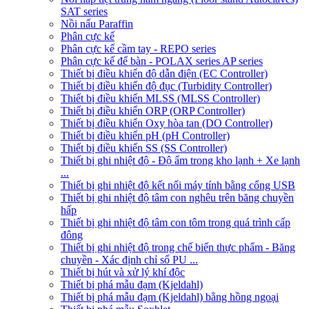
SAT series
Nồi nấu Paraffin
Phân cực kế
Phân cực kế cầm tay - REPO series
Phân cực kế để bàn - POLAX series AP series
Thiết bị điều khiển độ dẫn điện (EC Controller)
Thiết bị điều khiển độ đục (Turbidity Controller)
Thiết bị điều khiển MLSS (MLSS Controller)
Thiết bị điều khiển ORP (ORP Controller)
Thiết bị điều khiển Oxy hòa tan (DO Controller)
Thiết bị điều khiển pH (pH Controller)
Thiết bị điều khiển SS (SS Controller)
Thiết bị ghi nhiệt độ - Độ ẩm trong kho lạnh + Xe lạnh
...
Thiết bị ghi nhiệt độ kết nối máy tính bằng cổng USB
Thiết bị ghi nhiệt độ tâm con nghêu trên băng chuyền
hấp
Thiết bị ghi nhiệt độ tâm con tôm trong quá trình cấp
đông
Thiết bị ghi nhiệt độ trong chế biến thực phẩm - Băng
chuyền - Xác định chỉ số PU ...
Thiết bị hút và xử lý khí độc
Thiết bị phá mẫu đạm (Kjeldahl)
Thiết bị phá mẫu đạm (Kjeldahl) bằng hồng ngoại