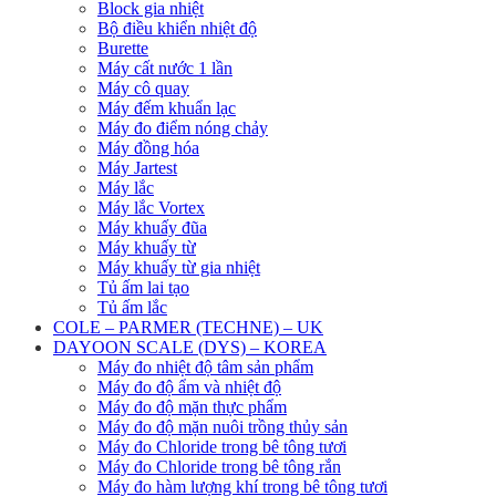
Block gia nhiệt
Bộ điều khiển nhiệt độ
Burette
Máy cất nước 1 lần
Máy cô quay
Máy đếm khuẩn lạc
Máy đo điểm nóng chảy
Máy đồng hóa
Máy Jartest
Máy lắc
Máy lắc Vortex
Máy khuấy đũa
Máy khuấy từ
Máy khuấy từ gia nhiệt
Tủ ấm lai tạo
Tủ ấm lắc
COLE – PARMER (TECHNE) – UK
DAYOON SCALE (DYS) – KOREA
Máy đo nhiệt độ tâm sản phẩm
Máy đo độ ẩm và nhiệt độ
Máy đo độ mặn thực phẩm
Máy đo độ mặn nuôi trồng thủy sản
Máy đo Chloride trong bê tông tươi
Máy đo Chloride trong bê tông rắn
Máy đo hàm lượng khí trong bê tông tươi