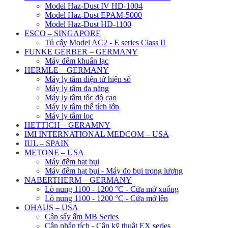
Model Haz-Dust IV HD-1004
Model Haz-Dust EPAM-5000
Model Haz-Dust HD-1100
ESCO – SINGAPORE
Tủ cấy Model AC2 - E series Class II
FUNKE GERBER – GERMANY
Máy đếm khuẩn lạc
HERMLE – GERMANY
Máy ly tâm điện tử hiện số
Máy ly tâm đa năng
Máy ly tâm tốc độ cao
Máy ly tâm thể tích lớn
Máy ly tâm lọc
HETTICH – GERAMNY
IMI INTERNATIONAL MEDCOM – USA
IUL – SPAIN
METONE – USA
Máy đếm hạt bụi
Máy đếm hạt bụi - Máy đo bụi trọng lượng
NABERTHERM – GERMANY
Lò nung 1100 - 1200 °C - Cửa mở xuống
Lò nung 1100 - 1200 °C - Cửa mở lên
OHAUS – USA
Cân sấy ẩm MB Series
Cân phân tích - Cân kỹ thuật EX series