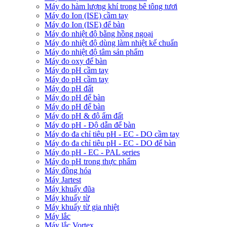
Máy đo hàm lượng khí trong bê tông tươi
Máy đo Ion (ISE) cầm tay
Máy đo Ion (ISE) để bàn
Máy đo nhiệt độ bằng hồng ngoại
Máy đo nhiệt độ dùng làm nhiệt kế chuẩn
Máy đo nhiệt độ tâm sản phẩm
Máy đo oxy để bàn
Máy đo pH cầm tay
Máy đo pH cầm tay
Máy đo pH đất
Máy đo pH để bàn
Máy đo pH để bàn
Máy đo pH & độ ẩm đất
Máy đo pH - Độ dẫn để bàn
Máy đo đa chỉ tiêu pH - EC - DO cầm tay
Máy đo đa chỉ tiêu pH - EC - DO để bàn
Máy đo pH - EC - PAL series
Máy đo pH trong thực phẩm
Máy đồng hóa
Máy Jartest
Máy khuấy đũa
Máy khuấy từ
Máy khuấy từ gia nhiệt
Máy lắc
Máy lắc Vortex