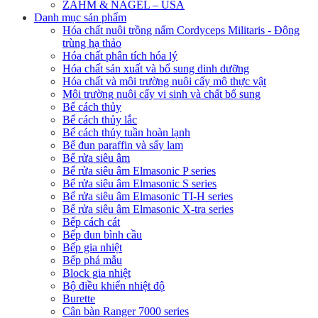
ZAHM & NAGEL – USA
Danh mục sản phẩm
Hóa chất nuôi trồng nấm Cordyceps Militaris - Đông
trùng hạ thảo
Hóa chất phân tích hóa lý
Hóa chất sản xuất và bổ sung dinh dưỡng
Hóa chất và môi trường nuôi cấy mô thực vật
Môi trường nuôi cấy vi sinh và chất bổ sung
Bể cách thủy
Bể cách thủy lắc
Bể cách thủy tuần hoàn lạnh
Bể đun paraffin và sấy lam
Bể rửa siêu âm
Bể rửa siêu âm Elmasonic P series
Bể rửa siêu âm Elmasonic S series
Bể rửa siêu âm Elmasonic TI-H series
Bể rửa siêu âm Elmasonic X-tra series
Bếp cách cát
Bếp đun bình cầu
Bếp gia nhiệt
Bếp phá mẫu
Block gia nhiệt
Bộ điều khiển nhiệt độ
Burette
Cân bàn Ranger 7000 series