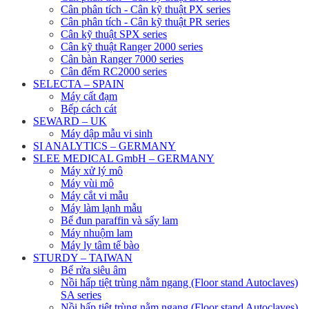
Cân phân tích - Cân kỹ thuật PX series
Cân phân tích - Cân kỹ thuật PR series
Cân kỹ thuật SPX series
Cân kỹ thuật Ranger 2000 series
Cân bàn Ranger 7000 series
Cân đếm RC2000 series
SELECTA – SPAIN
Máy cất đạm
Bếp cách cát
SEWARD – UK
Máy dập mẫu vi sinh
SI ANALYTICS – GERMANY
SLEE MEDICAL GmbH – GERMANY
Máy xử lý mô
Máy vùi mô
Máy cắt vi mẫu
Máy làm lạnh mẫu
Bể đun paraffin và sấy lam
Máy nhuộm lam
Máy ly tâm tế bào
STURDY – TAIWAN
Bể rửa siêu âm
Nồi hấp tiệt trùng nằm ngang (Floor stand Autoclaves)
SA series
Nồi hấp tiệt trùng nằm ngang (Floor stand Autoclaves)