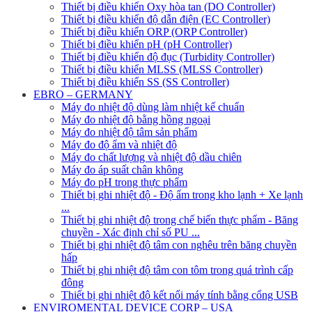
Thiết bị điều khiển Oxy hòa tan (DO Controller)
Thiết bị điều khiển độ dẫn điện (EC Controller)
Thiết bị điều khiển ORP (ORP Controller)
Thiết bị điều khiển pH (pH Controller)
Thiết bị điều khiển độ đục (Turbidity Controller)
Thiết bị điều khiển MLSS (MLSS Controller)
Thiết bị điều khiển SS (SS Controller)
EBRO – GERMANY
Máy đo nhiệt độ dùng làm nhiệt kế chuẩn
Máy đo nhiệt độ bằng hồng ngoại
Máy đo nhiệt độ tâm sản phẩm
Máy đo độ ẩm và nhiệt độ
Máy đo chất lượng và nhiệt độ dầu chiên
Máy đo áp suất chân không
Máy đo pH trong thực phẩm
Thiết bị ghi nhiệt độ - Độ ẩm trong kho lạnh + Xe lạnh
...
Thiết bị ghi nhiệt độ trong chế biến thực phẩm - Băng
chuyền - Xác định chỉ số PU ...
Thiết bị ghi nhiệt độ tâm con nghêu trên băng chuyền
hấp
Thiết bị ghi nhiệt độ tâm con tôm trong quá trình cấp
đông
Thiết bị ghi nhiệt độ kết nối máy tính bằng cổng USB
ENVIROMENTAL DEVICE CORP – USA