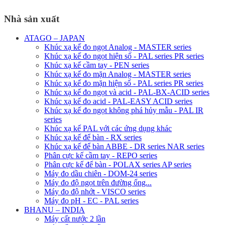
Nhà sản xuất
ATAGO – JAPAN
Khúc xạ kế đo ngọt Analog - MASTER series
Khúc xạ kế đo ngọt hiện số - PAL series PR series
Khúc xạ kế cầm tay - PEN series
Khúc xạ kế đo mặn Analog - MASTER series
Khúc xạ kế đo mặn hiện số - PAL series PR series
Khúc xạ kế đo ngọt và acid - PAL-BX-ACID series
Khúc xạ kế đo acid - PAL-EASY ACID series
Khúc xạ kế đo ngọt không phá hủy mẫu - PAL IR
series
Khúc xạ kế PAL với các ứng dụng khác
Khúc xạ kế để bàn - RX series
Khúc xạ kế để bàn ABBE - DR series NAR series
Phân cực kế cầm tay - REPO series
Phân cực kế để bàn - POLAX series AP series
Máy đo dầu chiên - DOM-24 series
Máy đo độ ngọt trên đường ống...
Máy đo độ nhớt - VISCO series
Máy đo pH - EC - PAL series
BHANU – INDIA
Máy cất nước 2 lần