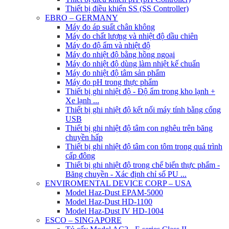
Thiết bị điều khiển SS (SS Controller)
EBRO – GERMANY
Máy đo áp suất chân không
Máy đo chất lượng và nhiệt độ dầu chiên
Máy đo độ ẩm và nhiệt độ
Máy đo nhiệt độ bằng hồng ngoại
Máy đo nhiệt độ dùng làm nhiệt kế chuẩn
Máy đo nhiệt độ tâm sản phẩm
Máy đo pH trong thực phẩm
Thiết bị ghi nhiệt độ - Độ ẩm trong kho lạnh +
Xe lạnh ...
Thiết bị ghi nhiệt độ kết nối máy tính bằng cổng
USB
Thiết bị ghi nhiệt độ tâm con nghêu trên băng
chuyền hấp
Thiết bị ghi nhiệt độ tâm con tôm trong quá trình
cấp đông
Thiết bị ghi nhiệt độ trong chế biến thực phẩm -
Băng chuyền - Xác định chỉ số PU ...
ENVIROMENTAL DEVICE CORP – USA
Model Haz-Dust EPAM-5000
Model Haz-Dust HD-1100
Model Haz-Dust IV HD-1004
ESCO – SINGAPORE