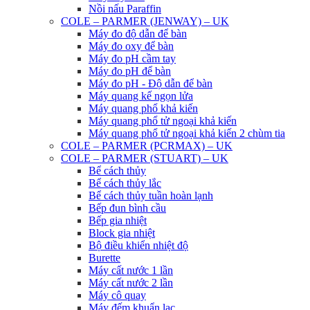
Nồi nấu Paraffin
COLE – PARMER (JENWAY) – UK
Máy đo độ dẫn để bàn
Máy đo oxy để bàn
Máy đo pH cầm tay
Máy đo pH để bàn
Máy đo pH - Độ dẫn để bàn
Máy quang kế ngọn lửa
Máy quang phổ khả kiến
Máy quang phổ tử ngoại khả kiến
Máy quang phổ tử ngoại khả kiến 2 chùm tia
COLE – PARMER (PCRMAX) – UK
COLE – PARMER (STUART) – UK
Bể cách thủy
Bể cách thủy lắc
Bể cách thủy tuần hoàn lạnh
Bếp đun bình cầu
Bếp gia nhiệt
Block gia nhiệt
Bộ điều khiển nhiệt độ
Burette
Máy cất nước 1 lần
Máy cất nước 2 lần
Máy cô quay
Máy đếm khuẩn lạc