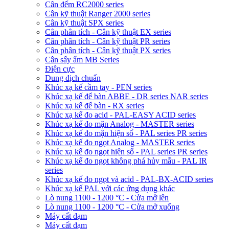
Cân đếm RC2000 series
Cân kỹ thuật Ranger 2000 series
Cân kỹ thuật SPX series
Cân phân tích - Cân kỹ thuật EX series
Cân phân tích - Cân kỹ thuật PR series
Cân phân tích - Cân kỹ thuật PX series
Cân sấy ẩm MB Series
Điện cực
Dung dịch chuẩn
Khúc xạ kế cầm tay - PEN series
Khúc xạ kế để bàn ABBE - DR series NAR series
Khúc xạ kế để bàn - RX series
Khúc xạ kế đo acid - PAL-EASY ACID series
Khúc xạ kế đo mặn Analog - MASTER series
Khúc xạ kế đo mặn hiện số - PAL series PR series
Khúc xạ kế đo ngọt Analog - MASTER series
Khúc xạ kế đo ngọt hiện số - PAL series PR series
Khúc xạ kế đo ngọt không phá hủy mẫu - PAL IR
series
Khúc xạ kế đo ngọt và acid - PAL-BX-ACID series
Khúc xạ kế PAL với các ứng dụng khác
Lò nung 1100 - 1200 °C - Cửa mở lên
Lò nung 1100 - 1200 °C - Cửa mở xuống
Máy cất đạm
Máy cất đạm