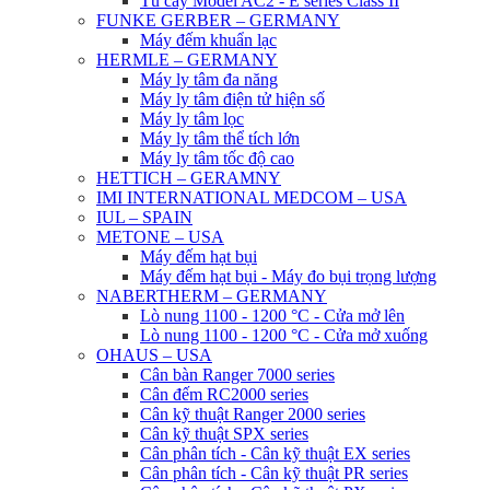
Tủ cấy Model AC2 - E series Class II
FUNKE GERBER – GERMANY
Máy đếm khuẩn lạc
HERMLE – GERMANY
Máy ly tâm đa năng
Máy ly tâm điện tử hiện số
Máy ly tâm lọc
Máy ly tâm thể tích lớn
Máy ly tâm tốc độ cao
HETTICH – GERAMNY
IMI INTERNATIONAL MEDCOM – USA
IUL – SPAIN
METONE – USA
Máy đếm hạt bụi
Máy đếm hạt bụi - Máy đo bụi trọng lượng
NABERTHERM – GERMANY
Lò nung 1100 - 1200 °C - Cửa mở lên
Lò nung 1100 - 1200 °C - Cửa mở xuống
OHAUS – USA
Cân bàn Ranger 7000 series
Cân đếm RC2000 series
Cân kỹ thuật Ranger 2000 series
Cân kỹ thuật SPX series
Cân phân tích - Cân kỹ thuật EX series
Cân phân tích - Cân kỹ thuật PR series