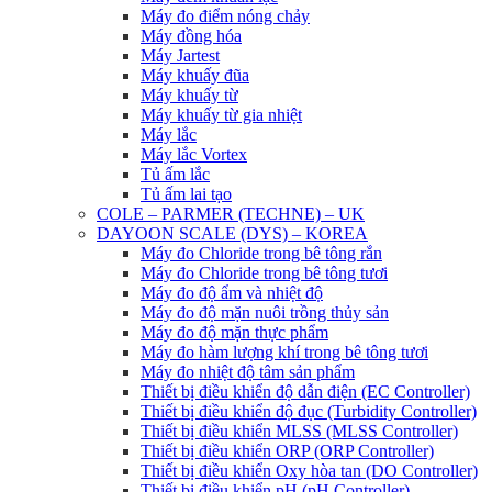
Máy đo điểm nóng chảy
Máy đồng hóa
Máy Jartest
Máy khuấy đũa
Máy khuấy từ
Máy khuấy từ gia nhiệt
Máy lắc
Máy lắc Vortex
Tủ ấm lắc
Tủ ấm lai tạo
COLE – PARMER (TECHNE) – UK
DAYOON SCALE (DYS) – KOREA
Máy đo Chloride trong bê tông rắn
Máy đo Chloride trong bê tông tươi
Máy đo độ ẩm và nhiệt độ
Máy đo độ mặn nuôi trồng thủy sản
Máy đo độ mặn thực phẩm
Máy đo hàm lượng khí trong bê tông tươi
Máy đo nhiệt độ tâm sản phẩm
Thiết bị điều khiển độ dẫn điện (EC Controller)
Thiết bị điều khiển độ đục (Turbidity Controller)
Thiết bị điều khiển MLSS (MLSS Controller)
Thiết bị điều khiển ORP (ORP Controller)
Thiết bị điều khiển Oxy hòa tan (DO Controller)
Thiết bị điều khiển pH (pH Controller)