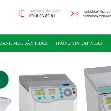
Hotline/ Zalo/ Viber
vinhkhoi@hcm.v
0918.03.85.81
vinhkhoi@vinhkh
DANH MỤC SẢN PHẨM
THÔNG TIN CẬP NHẬT