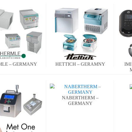
MLE – GERMANY
HETTICH – GERAMNY
IM
NABERTHERM –
GERMANY