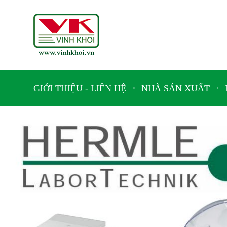
GIỚI THIỆU - LIÊN HỆ
NHÀ SẢN XUẤT