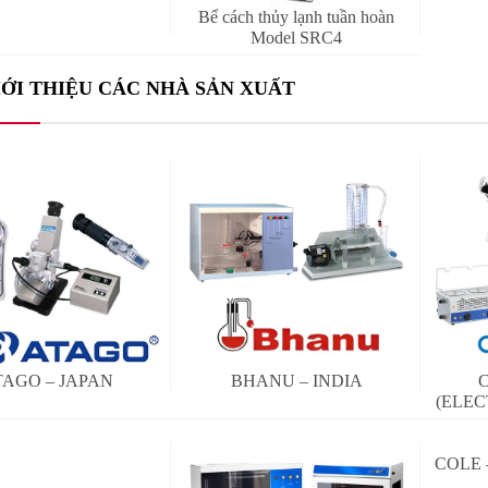
Bể cách thủy lạnh tuần hoàn
Model SRC4
IỚI THIỆU CÁC NHÀ SẢN XUẤT
TAGO – JAPAN
BHANU – INDIA
(ELE
COLE 