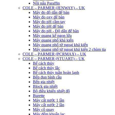
Nồi nấu Paraffin
COLE – PARMER (JENWAY) – UK
Máy đo độ dẫn để bàn
Máy đo oxy để bàn
Máy đo pH cầm tay
Máy đo pH để bàn
Máy đo pH - Độ dẫn để bàn
Máy quang kế ngọn lửa
Máy quang phổ khả kiến
Máy quang phổ tử ngoại khả kiến
Máy quang phổ tử ngoại khả kiến 2 chùm tia
COLE – PARMER (PCRMAX) – UK
COLE – PARMER (STUART) – UK
Bể cách thủy
Bể cách thủy lắc
Bể cách thủy tuần hoàn lạnh
Bếp đun bình cầu
Bếp gia nhiệt
Block gia nhiệt
Bộ điều khiển nhiệt độ
Burette
Máy cất nước 1 lần
Máy cất nước 2 lần
Máy cô quay
Máy đếm khuẩn lạc