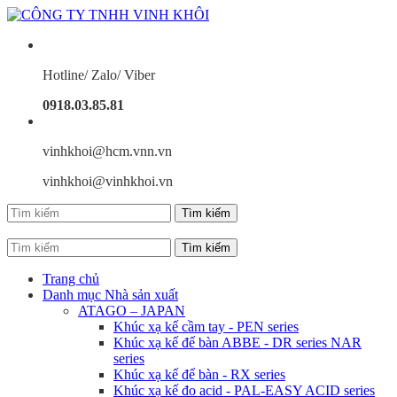
Hotline/ Zalo/ Viber
0918.03.85.81
vinhkhoi@hcm.vnn.vn
vinhkhoi@vinhkhoi.vn
Trang chủ
Danh mục Nhà sản xuất
ATAGO – JAPAN
Khúc xạ kế cầm tay - PEN series
Khúc xạ kế để bàn ABBE - DR series NAR
series
Khúc xạ kế để bàn - RX series
Khúc xạ kế đo acid - PAL-EASY ACID series