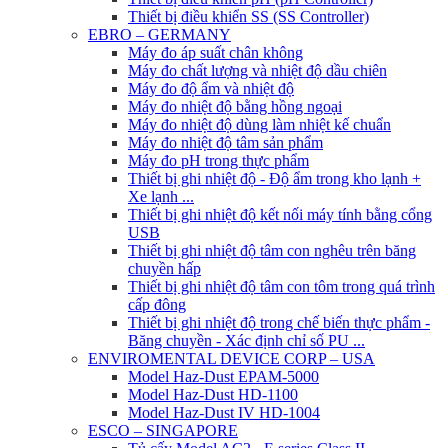
Thiết bị điều khiển SS (SS Controller)
EBRO – GERMANY
Máy đo áp suất chân không
Máy đo chất lượng và nhiệt độ dầu chiên
Máy đo độ ẩm và nhiệt độ
Máy đo nhiệt độ bằng hồng ngoại
Máy đo nhiệt độ dùng làm nhiệt kế chuẩn
Máy đo nhiệt độ tâm sản phẩm
Máy đo pH trong thực phẩm
Thiết bị ghi nhiệt độ - Độ ẩm trong kho lạnh +
Xe lạnh ...
Thiết bị ghi nhiệt độ kết nối máy tính bằng cổng
USB
Thiết bị ghi nhiệt độ tâm con nghêu trên băng
chuyền hấp
Thiết bị ghi nhiệt độ tâm con tôm trong quá trình
cấp đông
Thiết bị ghi nhiệt độ trong chế biến thực phẩm -
Băng chuyền - Xác định chỉ số PU ...
ENVIROMENTAL DEVICE CORP – USA
Model Haz-Dust EPAM-5000
Model Haz-Dust HD-1100
Model Haz-Dust IV HD-1004
ESCO – SINGAPORE