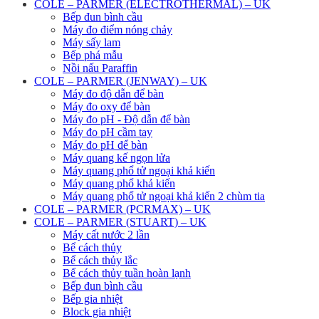
COLE – PARMER (ELECTROTHERMAL) – UK
Bếp đun bình cầu
Máy đo điểm nóng chảy
Máy sấy lam
Bếp phá mẫu
Nồi nấu Paraffin
COLE – PARMER (JENWAY) – UK
Máy đo độ dẫn để bàn
Máy đo oxy để bàn
Máy đo pH - Độ dẫn để bàn
Máy đo pH cầm tay
Máy đo pH để bàn
Máy quang kế ngọn lửa
Máy quang phổ tử ngoại khả kiến
Máy quang phổ khả kiến
Máy quang phổ tử ngoại khả kiến 2 chùm tia
COLE – PARMER (PCRMAX) – UK
COLE – PARMER (STUART) – UK
Máy cất nước 2 lần
Bể cách thủy
Bể cách thủy lắc
Bể cách thủy tuần hoàn lạnh
Bếp đun bình cầu
Bếp gia nhiệt
Block gia nhiệt