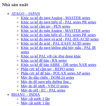
Nhà sản xuất
ATAGO – JAPAN
Khúc xạ kế đo ngọt Analog - MASTER series
Khúc xạ kế đo ngọt hiện số - PAL series PR series
Khúc xạ kế cầm tay - PEN series
Khúc xạ kế đo mặn Analog - MASTER series
Khúc xạ kế đo mặn hiện số - PAL series PR series
Khúc xạ kế đo ngọt và acid - PAL-BX-ACID series
Khúc xạ kế đo acid - PAL-EASY ACID series
Khúc xạ kế đo ngọt không phá hủy mẫu - PAL IR
series
Khúc xạ kế PAL với các ứng dụng khác
Khúc xạ kế để bàn - RX series
Khúc xạ kế để bàn ABBE - DR series NAR series
Phân cực kế cầm tay - REPO series
Phân cực kế để bàn - POLAX series AP series
Máy đo dầu chiên - DOM-24 series
Máy đo độ ngọt trên đường ống...
Máy đo độ nhớt - VISCO series
Máy đo pH - EC - PAL series
BHANU – INDIA
Máy cất nước 2 lần
Máy cất nước 1 lần