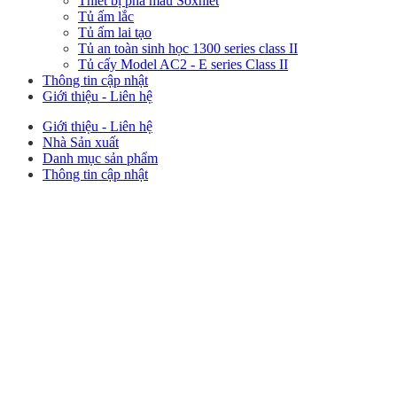
Thiết bị phá mẫu Soxhlet
Tủ ấm lắc
Tủ ấm lai tạo
Tủ an toàn sinh học 1300 series class II
Tủ cấy Model AC2 - E series Class II
Thông tin cập nhật
Giới thiệu - Liên hệ
Giới thiệu - Liên hệ
Nhà Sản xuất
Danh mục sản phẩm
Thông tin cập nhật