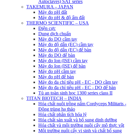
Autoclaves) SAT series
TAKEMURA – JAPAN
Máy đo pH đất
Máy đo pH & độ ẩm đất
THERMO SCIENTIFIC – USA
Điện cực
Dung dịch chuẩn
Máy đo DO cầm tay
Máy đo độ dẫn (EC) cầm tay
Máy đo độ dẫn (EC) để bàn
Máy đo DO để bàn
Máy đo Ion (ISE) cầm tay
Máy đo Ion (ISE) để bàn
Máy đo pH cầm tay
Máy đo pH để bàn
Máy đo đa chỉ tiêu pH - EC - DO cầm tay
Máy đo đa chỉ tiêu pH - EC - DO để bàn
Tủ an toàn sinh học 1300 series class II
TITAN BIOTECH – INDIA
Hóa chất nuôi trồng nấm Cordyceps Militaris -
Đông trùng hạ thảo
Hóa chất phân tích hóa lý
Hóa chất sản xuất và bổ sung dinh dưỡng
Hóa chất và môi trường nuôi cấy mô thực vật
Môi trường nuôi cấy vi sinh và chất bổ sung