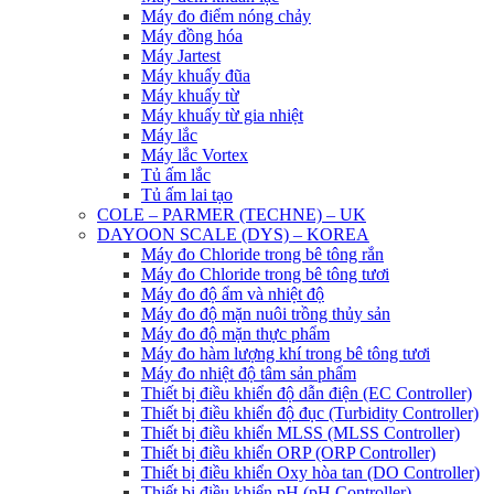
Máy đo điểm nóng chảy
Máy đồng hóa
Máy Jartest
Máy khuấy đũa
Máy khuấy từ
Máy khuấy từ gia nhiệt
Máy lắc
Máy lắc Vortex
Tủ ấm lắc
Tủ ấm lai tạo
COLE – PARMER (TECHNE) – UK
DAYOON SCALE (DYS) – KOREA
Máy đo Chloride trong bê tông rắn
Máy đo Chloride trong bê tông tươi
Máy đo độ ẩm và nhiệt độ
Máy đo độ mặn nuôi trồng thủy sản
Máy đo độ mặn thực phẩm
Máy đo hàm lượng khí trong bê tông tươi
Máy đo nhiệt độ tâm sản phẩm
Thiết bị điều khiển độ dẫn điện (EC Controller)
Thiết bị điều khiển độ đục (Turbidity Controller)
Thiết bị điều khiển MLSS (MLSS Controller)
Thiết bị điều khiển ORP (ORP Controller)
Thiết bị điều khiển Oxy hòa tan (DO Controller)
Thiết bị điều khiển pH (pH Controller)