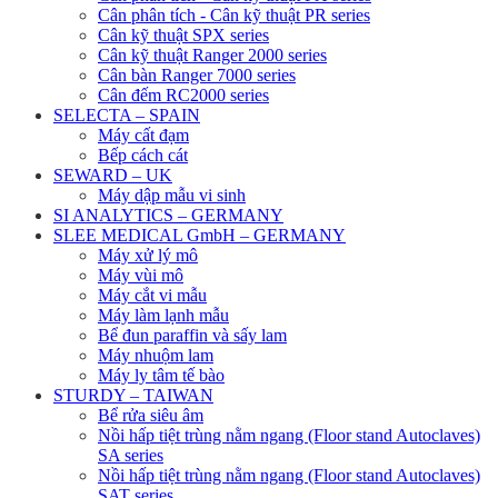
Cân phân tích - Cân kỹ thuật PR series
Cân kỹ thuật SPX series
Cân kỹ thuật Ranger 2000 series
Cân bàn Ranger 7000 series
Cân đếm RC2000 series
SELECTA – SPAIN
Máy cất đạm
Bếp cách cát
SEWARD – UK
Máy dập mẫu vi sinh
SI ANALYTICS – GERMANY
SLEE MEDICAL GmbH – GERMANY
Máy xử lý mô
Máy vùi mô
Máy cắt vi mẫu
Máy làm lạnh mẫu
Bể đun paraffin và sấy lam
Máy nhuộm lam
Máy ly tâm tế bào
STURDY – TAIWAN
Bể rửa siêu âm
Nồi hấp tiệt trùng nằm ngang (Floor stand Autoclaves)
SA series
Nồi hấp tiệt trùng nằm ngang (Floor stand Autoclaves)
SAT series