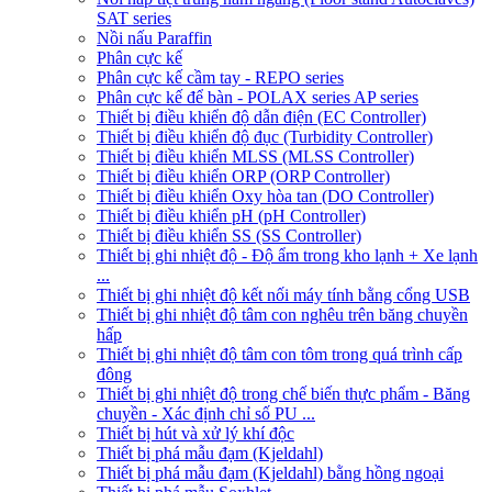
SAT series
Nồi nấu Paraffin
Phân cực kế
Phân cực kế cầm tay - REPO series
Phân cực kế để bàn - POLAX series AP series
Thiết bị điều khiển độ dẫn điện (EC Controller)
Thiết bị điều khiển độ đục (Turbidity Controller)
Thiết bị điều khiển MLSS (MLSS Controller)
Thiết bị điều khiển ORP (ORP Controller)
Thiết bị điều khiển Oxy hòa tan (DO Controller)
Thiết bị điều khiển pH (pH Controller)
Thiết bị điều khiển SS (SS Controller)
Thiết bị ghi nhiệt độ - Độ ẩm trong kho lạnh + Xe lạnh
...
Thiết bị ghi nhiệt độ kết nối máy tính bằng cổng USB
Thiết bị ghi nhiệt độ tâm con nghêu trên băng chuyền
hấp
Thiết bị ghi nhiệt độ tâm con tôm trong quá trình cấp
đông
Thiết bị ghi nhiệt độ trong chế biến thực phẩm - Băng
chuyền - Xác định chỉ số PU ...
Thiết bị hút và xử lý khí độc
Thiết bị phá mẫu đạm (Kjeldahl)
Thiết bị phá mẫu đạm (Kjeldahl) bằng hồng ngoại