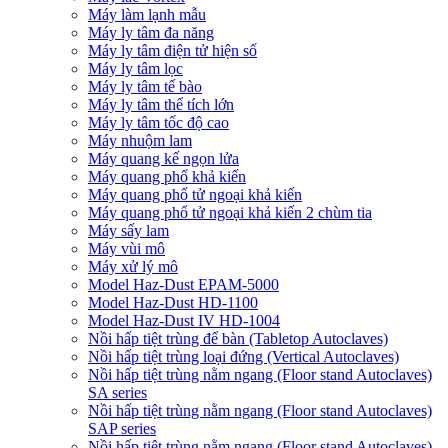
Máy làm lạnh mẫu
Máy ly tâm đa năng
Máy ly tâm điện tử hiện số
Máy ly tâm lọc
Máy ly tâm tế bào
Máy ly tâm thể tích lớn
Máy ly tâm tốc độ cao
Máy nhuộm lam
Máy quang kế ngọn lửa
Máy quang phổ khả kiến
Máy quang phổ tử ngoại khả kiến
Máy quang phổ tử ngoại khả kiến 2 chùm tia
Máy sấy lam
Máy vùi mô
Máy xử lý mô
Model Haz-Dust EPAM-5000
Model Haz-Dust HD-1100
Model Haz-Dust IV HD-1004
Nồi hấp tiệt trùng để bàn (Tabletop Autoclaves)
Nồi hấp tiệt trùng loại đứng (Vertical Autoclaves)
Nồi hấp tiệt trùng nằm ngang (Floor stand Autoclaves)
SA series
Nồi hấp tiệt trùng nằm ngang (Floor stand Autoclaves)
SAP series
Nồi hấp tiệt trùng nằm ngang (Floor stand Autoclaves)