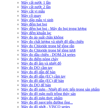
Máy cất nước 1 lần
Máy cất nước 2 lần
Máy cắt vi mẫu
Máy cô quay
Máy dập mẫu vi sinh
Máy đếm hạt bụi
Máy đếm hạt bụi - Máy đo bụi trọng lượng
Máy đếm khuẩn lạc
Máy đo áp suất chân không
Máy đo chất lượng và nhiệt độ dầu chiên
Máy đo Chloride trong bê tông rắn
Máy đo Chloride trong bê tông tươi
Máy đo dầu chiên - DOM-24 series
Máy đo điểm nóng chảy
Máy đo độ ẩm và nhiệt độ
Máy đo DO cầm tay
Máy đo độ dẫn để bàn
Máy đo độ dẫn (EC) cầm tay
Máy đo độ dẫn (EC) để bàn
Máy đo DO để bàn
Máy đo độ mặn - Nhiệt độ trực tiếp trong sản phẩm
Máy đo độ mặn nuôi trồng thủy sản
Máy đo độ mặn thực phẩm
Máy đo độ ngọt trên đường ống...
Máy đo độ nhớt - VISCO series