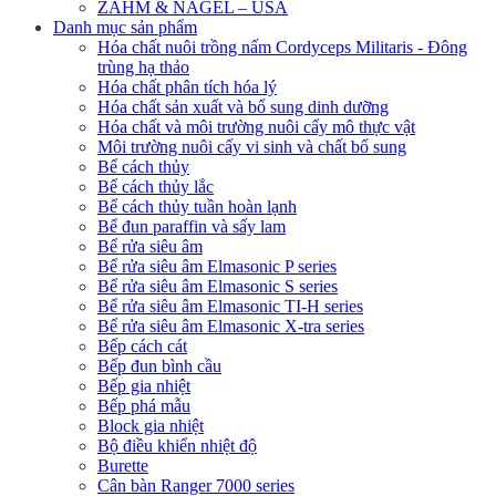
ZAHM & NAGEL – USA
Danh mục sản phẩm
Hóa chất nuôi trồng nấm Cordyceps Militaris - Đông
trùng hạ thảo
Hóa chất phân tích hóa lý
Hóa chất sản xuất và bổ sung dinh dưỡng
Hóa chất và môi trường nuôi cấy mô thực vật
Môi trường nuôi cấy vi sinh và chất bổ sung
Bể cách thủy
Bể cách thủy lắc
Bể cách thủy tuần hoàn lạnh
Bể đun paraffin và sấy lam
Bể rửa siêu âm
Bể rửa siêu âm Elmasonic P series
Bể rửa siêu âm Elmasonic S series
Bể rửa siêu âm Elmasonic TI-H series
Bể rửa siêu âm Elmasonic X-tra series
Bếp cách cát
Bếp đun bình cầu
Bếp gia nhiệt
Bếp phá mẫu
Block gia nhiệt
Bộ điều khiển nhiệt độ
Burette
Cân bàn Ranger 7000 series