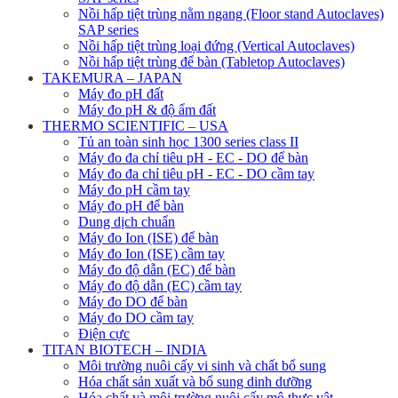
Nồi hấp tiệt trùng nằm ngang (Floor stand Autoclaves)
SAP series
Nồi hấp tiệt trùng loại đứng (Vertical Autoclaves)
Nồi hấp tiệt trùng để bàn (Tabletop Autoclaves)
TAKEMURA – JAPAN
Máy đo pH đất
Máy đo pH & độ ẩm đất
THERMO SCIENTIFIC – USA
Tủ an toàn sinh học 1300 series class II
Máy đo đa chỉ tiêu pH - EC - DO để bàn
Máy đo đa chỉ tiêu pH - EC - DO cầm tay
Máy đo pH cầm tay
Máy đo pH để bàn
Dung dịch chuẩn
Máy đo Ion (ISE) để bàn
Máy đo Ion (ISE) cầm tay
Máy đo độ dẫn (EC) để bàn
Máy đo độ dẫn (EC) cầm tay
Máy đo DO để bàn
Máy đo DO cầm tay
Điện cực
TITAN BIOTECH – INDIA
Môi trường nuôi cấy vi sinh và chất bổ sung
Hóa chất sản xuất và bổ sung dinh dưỡng
Hóa chất và môi trường nuôi cấy mô thực vật