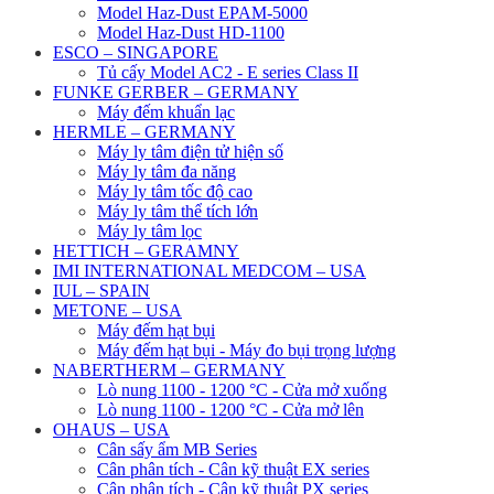
Model Haz-Dust EPAM-5000
Model Haz-Dust HD-1100
ESCO – SINGAPORE
Tủ cấy Model AC2 - E series Class II
FUNKE GERBER – GERMANY
Máy đếm khuẩn lạc
HERMLE – GERMANY
Máy ly tâm điện tử hiện số
Máy ly tâm đa năng
Máy ly tâm tốc độ cao
Máy ly tâm thể tích lớn
Máy ly tâm lọc
HETTICH – GERAMNY
IMI INTERNATIONAL MEDCOM – USA
IUL – SPAIN
METONE – USA
Máy đếm hạt bụi
Máy đếm hạt bụi - Máy đo bụi trọng lượng
NABERTHERM – GERMANY
Lò nung 1100 - 1200 °C - Cửa mở xuống
Lò nung 1100 - 1200 °C - Cửa mở lên
OHAUS – USA
Cân sấy ẩm MB Series
Cân phân tích - Cân kỹ thuật EX series
Cân phân tích - Cân kỹ thuật PX series