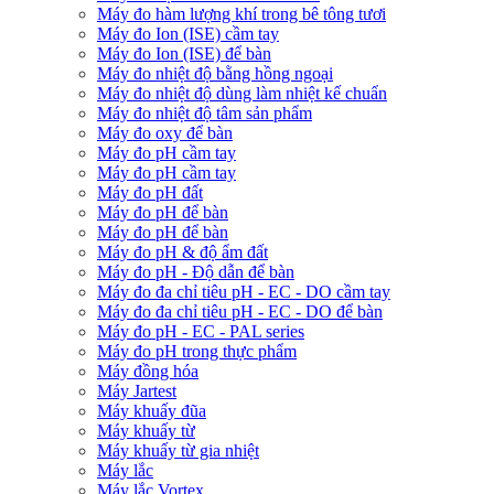
Máy đo hàm lượng khí trong bê tông tươi
Máy đo Ion (ISE) cầm tay
Máy đo Ion (ISE) để bàn
Máy đo nhiệt độ bằng hồng ngoại
Máy đo nhiệt độ dùng làm nhiệt kế chuẩn
Máy đo nhiệt độ tâm sản phẩm
Máy đo oxy để bàn
Máy đo pH cầm tay
Máy đo pH cầm tay
Máy đo pH đất
Máy đo pH để bàn
Máy đo pH để bàn
Máy đo pH & độ ẩm đất
Máy đo pH - Độ dẫn để bàn
Máy đo đa chỉ tiêu pH - EC - DO cầm tay
Máy đo đa chỉ tiêu pH - EC - DO để bàn
Máy đo pH - EC - PAL series
Máy đo pH trong thực phẩm
Máy đồng hóa
Máy Jartest
Máy khuấy đũa
Máy khuấy từ
Máy khuấy từ gia nhiệt
Máy lắc
Máy lắc Vortex