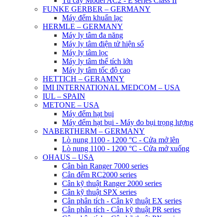
Tủ cấy Model AC2 - E series Class II
FUNKE GERBER – GERMANY
Máy đếm khuẩn lạc
HERMLE – GERMANY
Máy ly tâm đa năng
Máy ly tâm điện tử hiện số
Máy ly tâm lọc
Máy ly tâm thể tích lớn
Máy ly tâm tốc độ cao
HETTICH – GERAMNY
IMI INTERNATIONAL MEDCOM – USA
IUL – SPAIN
METONE – USA
Máy đếm hạt bụi
Máy đếm hạt bụi - Máy đo bụi trọng lượng
NABERTHERM – GERMANY
Lò nung 1100 - 1200 °C - Cửa mở lên
Lò nung 1100 - 1200 °C - Cửa mở xuống
OHAUS – USA
Cân bàn Ranger 7000 series
Cân đếm RC2000 series
Cân kỹ thuật Ranger 2000 series
Cân kỹ thuật SPX series
Cân phân tích - Cân kỹ thuật EX series
Cân phân tích - Cân kỹ thuật PR series