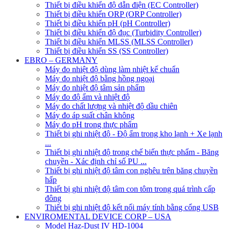
Thiết bị điều khiển độ dẫn điện (EC Controller)
Thiết bị điều khiển ORP (ORP Controller)
Thiết bị điều khiển pH (pH Controller)
Thiết bị điều khiển độ đục (Turbidity Controller)
Thiết bị điều khiển MLSS (MLSS Controller)
Thiết bị điều khiển SS (SS Controller)
EBRO – GERMANY
Máy đo nhiệt độ dùng làm nhiệt kế chuẩn
Máy đo nhiệt độ bằng hồng ngoại
Máy đo nhiệt độ tâm sản phẩm
Máy đo độ ẩm và nhiệt độ
Máy đo chất lượng và nhiệt độ dầu chiên
Máy đo áp suất chân không
Máy đo pH trong thực phẩm
Thiết bị ghi nhiệt độ - Độ ẩm trong kho lạnh + Xe lạnh
...
Thiết bị ghi nhiệt độ trong chế biến thực phẩm - Băng
chuyền - Xác định chỉ số PU ...
Thiết bị ghi nhiệt độ tâm con nghêu trên băng chuyền
hấp
Thiết bị ghi nhiệt độ tâm con tôm trong quá trình cấp
đông
Thiết bị ghi nhiệt độ kết nối máy tính bằng cổng USB
ENVIROMENTAL DEVICE CORP – USA
Model Haz-Dust IV HD-1004