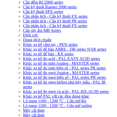
Cân đếm RC2000 series
Cân kỹ thuật Ranger 2000 series
Cân kỹ thuật SPX series
Cân phân tích - Cân kỹ thuật EX series
Cân phân tích - Cân kỹ thuật PR series
Cân phân tích - Cân kỹ thuật PX series
Cân sấy ẩm MB Series
Điện cực
Dung dịch chuẩn
Khúc xạ kế cầm tay - PEN series
Khúc xạ kế để bàn ABBE - DR series NAR series
Khúc xạ kế để bàn - RX series
Khúc xạ kế đo acid - PAL-EASY ACID series
Khúc xạ kế đo mặn Analog - MASTER series
Khúc xạ kế đo mặn hiện số - PAL series PR series
Khúc xạ kế đo ngọt Analog - MASTER series
Khúc xạ kế đo ngọt hiện số - PAL series PR series
Khúc xạ kế đo ngọt không phá hủy mẫu - PAL IR
series
Khúc xạ kế đo ngọt và acid - PAL-BX-ACID series
Khúc xạ kế PAL với các ứng dụng khác
Lò nung 1100 - 1200 °C - Cửa mở lên
Lò nung 1100 - 1200 °C - Cửa mở xuống
Máy cất đạm
Máy cất đạm