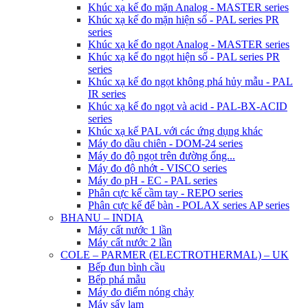
Khúc xạ kế đo mặn Analog - MASTER series
Khúc xạ kế đo mặn hiện số - PAL series PR
series
Khúc xạ kế đo ngọt Analog - MASTER series
Khúc xạ kế đo ngọt hiện số - PAL series PR
series
Khúc xạ kế đo ngọt không phá hủy mẫu - PAL
IR series
Khúc xạ kế đo ngọt và acid - PAL-BX-ACID
series
Khúc xạ kế PAL với các ứng dụng khác
Máy đo dầu chiên - DOM-24 series
Máy đo độ ngọt trên đường ống...
Máy đo độ nhớt - VISCO series
Máy đo pH - EC - PAL series
Phân cực kế cầm tay - REPO series
Phân cực kế để bàn - POLAX series AP series
BHANU – INDIA
Máy cất nước 1 lần
Máy cất nước 2 lần
COLE – PARMER (ELECTROTHERMAL) – UK
Bếp đun bình cầu
Bếp phá mẫu
Máy đo điểm nóng chảy
Máy sấy lam