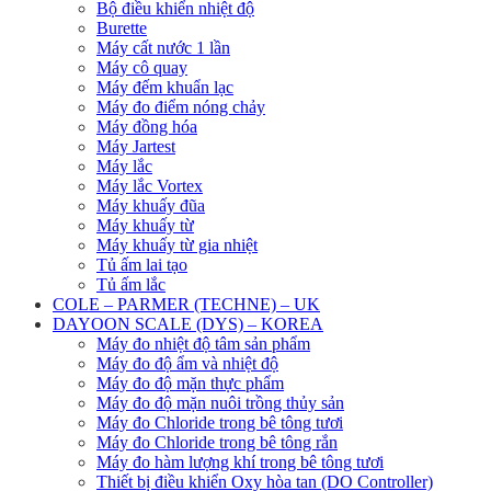
Bộ điều khiển nhiệt độ
Burette
Máy cất nước 1 lần
Máy cô quay
Máy đếm khuẩn lạc
Máy đo điểm nóng chảy
Máy đồng hóa
Máy Jartest
Máy lắc
Máy lắc Vortex
Máy khuấy đũa
Máy khuấy từ
Máy khuấy từ gia nhiệt
Tủ ấm lai tạo
Tủ ấm lắc
COLE – PARMER (TECHNE) – UK
DAYOON SCALE (DYS) – KOREA
Máy đo nhiệt độ tâm sản phẩm
Máy đo độ ẩm và nhiệt độ
Máy đo độ mặn thực phẩm
Máy đo độ mặn nuôi trồng thủy sản
Máy đo Chloride trong bê tông tươi
Máy đo Chloride trong bê tông rắn
Máy đo hàm lượng khí trong bê tông tươi
Thiết bị điều khiển Oxy hòa tan (DO Controller)