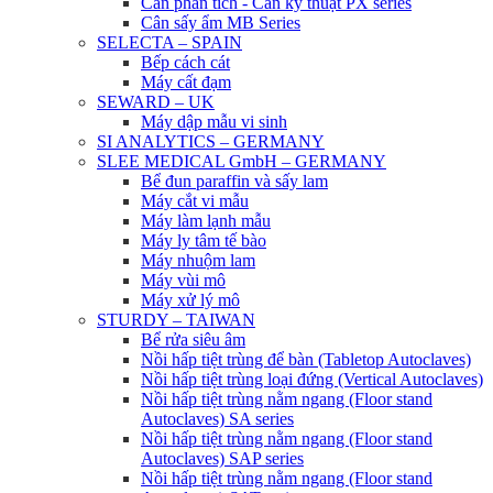
Cân phân tích - Cân kỹ thuật PX series
Cân sấy ẩm MB Series
SELECTA – SPAIN
Bếp cách cát
Máy cất đạm
SEWARD – UK
Máy dập mẫu vi sinh
SI ANALYTICS – GERMANY
SLEE MEDICAL GmbH – GERMANY
Bể đun paraffin và sấy lam
Máy cắt vi mẫu
Máy làm lạnh mẫu
Máy ly tâm tế bào
Máy nhuộm lam
Máy vùi mô
Máy xử lý mô
STURDY – TAIWAN
Bể rửa siêu âm
Nồi hấp tiệt trùng để bàn (Tabletop Autoclaves)
Nồi hấp tiệt trùng loại đứng (Vertical Autoclaves)
Nồi hấp tiệt trùng nằm ngang (Floor stand
Autoclaves) SA series
Nồi hấp tiệt trùng nằm ngang (Floor stand
Autoclaves) SAP series
Nồi hấp tiệt trùng nằm ngang (Floor stand