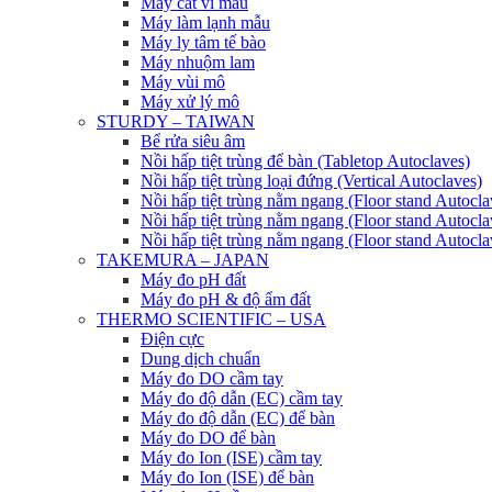
Máy cắt vi mẫu
Máy làm lạnh mẫu
Máy ly tâm tế bào
Máy nhuộm lam
Máy vùi mô
Máy xử lý mô
STURDY – TAIWAN
Bể rửa siêu âm
Nồi hấp tiệt trùng để bàn (Tabletop Autoclaves)
Nồi hấp tiệt trùng loại đứng (Vertical Autoclaves)
Nồi hấp tiệt trùng nằm ngang (Floor stand Autocla
Nồi hấp tiệt trùng nằm ngang (Floor stand Autocla
Nồi hấp tiệt trùng nằm ngang (Floor stand Autocla
TAKEMURA – JAPAN
Máy đo pH đất
Máy đo pH & độ ẩm đất
THERMO SCIENTIFIC – USA
Điện cực
Dung dịch chuẩn
Máy đo DO cầm tay
Máy đo độ dẫn (EC) cầm tay
Máy đo độ dẫn (EC) để bàn
Máy đo DO để bàn
Máy đo Ion (ISE) cầm tay
Máy đo Ion (ISE) để bàn