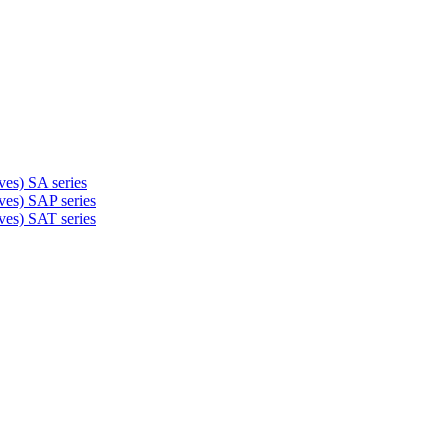
ves) SA series
ves) SAP series
ves) SAT series