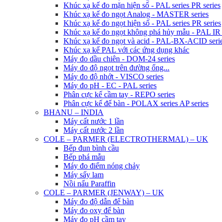
Khúc xạ kế đo mặn hiện số - PAL series PR series
Khúc xạ kế đo ngọt Analog - MASTER series
Khúc xạ kế đo ngọt hiện số - PAL series PR series
Khúc xạ kế đo ngọt không phá hủy mẫu - PAL IR 
Khúc xạ kế đo ngọt và acid - PAL-BX-ACID seri
Khúc xạ kế PAL với các ứng dụng khác
Máy đo dầu chiên - DOM-24 series
Máy đo độ ngọt trên đường ống...
Máy đo độ nhớt - VISCO series
Máy đo pH - EC - PAL series
Phân cực kế cầm tay - REPO series
Phân cực kế để bàn - POLAX series AP series
BHANU – INDIA
Máy cất nước 1 lần
Máy cất nước 2 lần
COLE – PARMER (ELECTROTHERMAL) – UK
Bếp đun bình cầu
Bếp phá mẫu
Máy đo điểm nóng chảy
Máy sấy lam
Nồi nấu Paraffin
COLE – PARMER (JENWAY) – UK
Máy đo độ dẫn để bàn
Máy đo oxy để bàn
Máy đo pH cầm tay