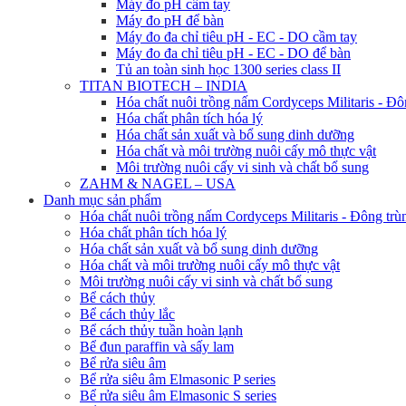
Máy đo pH cầm tay
Máy đo pH để bàn
Máy đo đa chỉ tiêu pH - EC - DO cầm tay
Máy đo đa chỉ tiêu pH - EC - DO để bàn
Tủ an toàn sinh học 1300 series class II
TITAN BIOTECH – INDIA
Hóa chất nuôi trồng nấm Cordyceps Militaris - Đô
Hóa chất phân tích hóa lý
Hóa chất sản xuất và bổ sung dinh dưỡng
Hóa chất và môi trường nuôi cấy mô thực vật
Môi trường nuôi cấy vi sinh và chất bổ sung
ZAHM & NAGEL – USA
Danh mục sản phẩm
Hóa chất nuôi trồng nấm Cordyceps Militaris - Đông trù
Hóa chất phân tích hóa lý
Hóa chất sản xuất và bổ sung dinh dưỡng
Hóa chất và môi trường nuôi cấy mô thực vật
Môi trường nuôi cấy vi sinh và chất bổ sung
Bể cách thủy
Bể cách thủy lắc
Bể cách thủy tuần hoàn lạnh
Bể đun paraffin và sấy lam
Bể rửa siêu âm
Bể rửa siêu âm Elmasonic P series
Bể rửa siêu âm Elmasonic S series