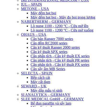
IMI INTERNATIONAL MEDCOM – USA
IUL – SPAIN
METONE – USA
Máy đếm hạt bụi
Máy đếm hạt bụi - Máy đo bụi trọng lượng
NABERTHERM – GERMANY
Lò nung 1100 - 1200 °C - Cửa mở lên
Lò nung 1100 - 1200 °C - Cửa mở xuống
OHAUS – USA
Cân bàn Ranger 7000 series
Cân đếm RC2000 series
Cân kỹ thuật Ranger 2000 series
Cân kỹ thuật SPX series
Cân phân tích - Cân kỹ thuật EX series
Cân phân tích - Cân kỹ thuật PR series
Cân phân tích - Cân kỹ thuật PX series
Cân sấy ẩm MB Series
SELECTA – SPAIN
Bếp cách cát
Máy cất đạm
SEWARD – UK
Máy dập mẫu vi sinh
SI ANALYTICS – GERMANY
SLEE MEDICAL GmbH – GERMANY
Bể đun paraffin và sấy lam