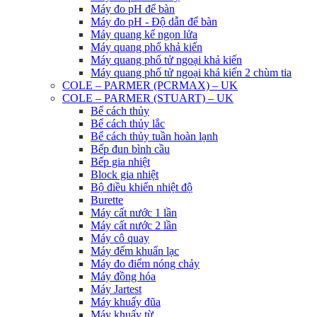
Máy đo pH để bàn
Máy đo pH - Độ dẫn để bàn
Máy quang kế ngọn lửa
Máy quang phổ khả kiến
Máy quang phổ tử ngoại khả kiến
Máy quang phổ tử ngoại khả kiến 2 chùm tia
COLE – PARMER (PCRMAX) – UK
COLE – PARMER (STUART) – UK
Bể cách thủy
Bể cách thủy lắc
Bể cách thủy tuần hoàn lạnh
Bếp đun bình cầu
Bếp gia nhiệt
Block gia nhiệt
Bộ điều khiển nhiệt độ
Burette
Máy cất nước 1 lần
Máy cất nước 2 lần
Máy cô quay
Máy đếm khuẩn lạc
Máy đo điểm nóng chảy
Máy đồng hóa
Máy Jartest
Máy khuấy đũa
Máy khuấy từ