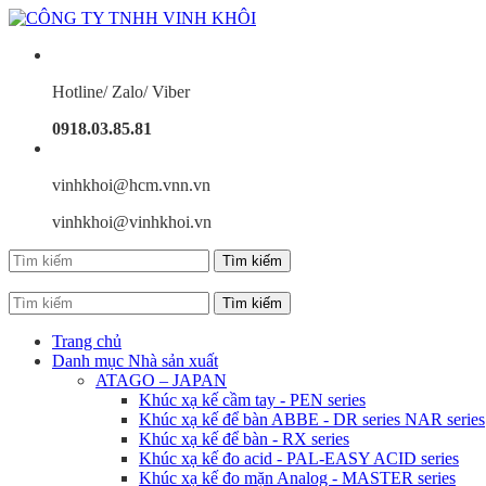
Hotline/ Zalo/ Viber
0918.03.85.81
vinhkhoi@hcm.vnn.vn
vinhkhoi@vinhkhoi.vn
Trang chủ
Danh mục Nhà sản xuất
ATAGO – JAPAN
Khúc xạ kế cầm tay - PEN series
Khúc xạ kế để bàn ABBE - DR series NAR series
Khúc xạ kế để bàn - RX series
Khúc xạ kế đo acid - PAL-EASY ACID series
Khúc xạ kế đo mặn Analog - MASTER series