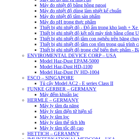
Máy đo nhiệt độ bằng hồng ngoại
Máy đo nhiệt độ dùng làm nhiệt kế chuẩn
Máy đo nhiệt độ tâm sản phẩm
Máy đo pH trong thực phẩm
Thiết bị ghi nhiệt độ - Độ ẩm trong kho lạnh + Xe l
Thiết bị ghi nhiệt độ kết nối máy tính bằng cổng
Thiết bị ghi nhiệt độ tâm con nghêu trên băng chu
Thiết bị ghi nhiệt độ tâm con tôm trong quá trình 
Thiết bị ghi nhiệt độ trong chế biến thực phẩm - B
ENVIROMENTAL DEVICE CORP – USA
Model Haz-Dust EPAM-5000
Model Haz-Dust HD-1100
Model Haz-Dust IV HD-1004
ESCO – SINGAPORE
Tủ cấy Model AC2 - E series Class II
FUNKE GERBER – GERMANY
Máy đếm khuẩn lạc
HERMLE – GERMANY
Máy ly tâm đa năng
Máy ly tâm điện tử hiện số
Máy ly tâm lọc
Máy ly tâm thể tích lớn
Máy ly tâm tốc độ cao
HETTICH – GERAMNY