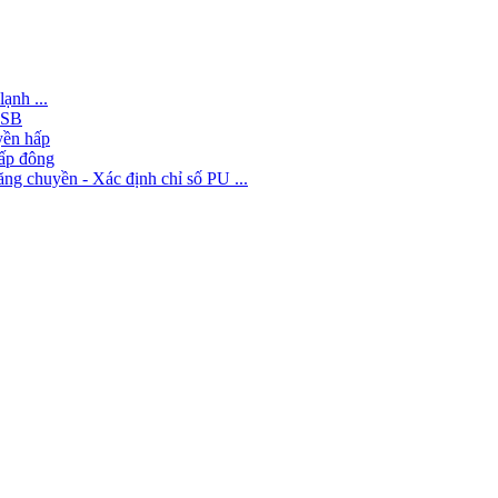
ạnh ...
 USB
yền hấp
cấp đông
ăng chuyền - Xác định chỉ số PU ...