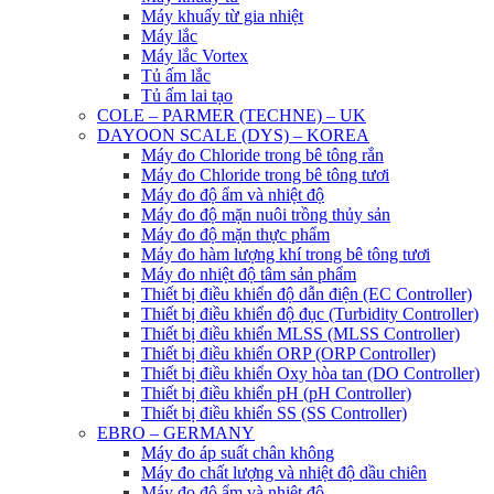
Máy khuấy từ gia nhiệt
Máy lắc
Máy lắc Vortex
Tủ ấm lắc
Tủ ấm lai tạo
COLE – PARMER (TECHNE) – UK
DAYOON SCALE (DYS) – KOREA
Máy đo Chloride trong bê tông rắn
Máy đo Chloride trong bê tông tươi
Máy đo độ ẩm và nhiệt độ
Máy đo độ mặn nuôi trồng thủy sản
Máy đo độ mặn thực phẩm
Máy đo hàm lượng khí trong bê tông tươi
Máy đo nhiệt độ tâm sản phẩm
Thiết bị điều khiển độ dẫn điện (EC Controller)
Thiết bị điều khiển độ đục (Turbidity Controller)
Thiết bị điều khiển MLSS (MLSS Controller)
Thiết bị điều khiển ORP (ORP Controller)
Thiết bị điều khiển Oxy hòa tan (DO Controller)
Thiết bị điều khiển pH (pH Controller)
Thiết bị điều khiển SS (SS Controller)
EBRO – GERMANY
Máy đo áp suất chân không
Máy đo chất lượng và nhiệt độ dầu chiên
Máy đo độ ẩm và nhiệt độ