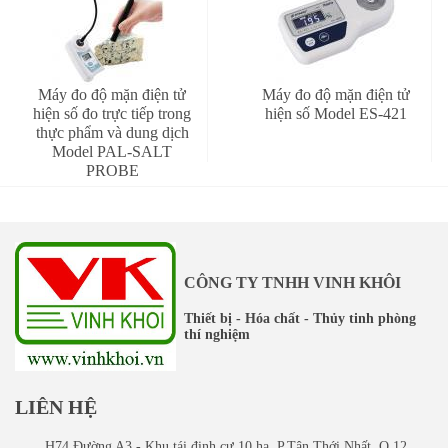
Máy đo độ mặn điện tử
Máy đo độ mặn điện tử
hiện số đo trực tiếp trong
hiện số Model ES-421
thực phẩm và dung dịch
Model PAL-SALT
PROBE
CÔNG TY TNHH VINH KHÔI
Thiết bị - Hóa chất - Thủy tinh phòng
thí nghiệm
LIÊN HỆ
H74 Đường A3 - Khu tái định cư 10 ha. P.Tân Thới Nhất, Q.12,