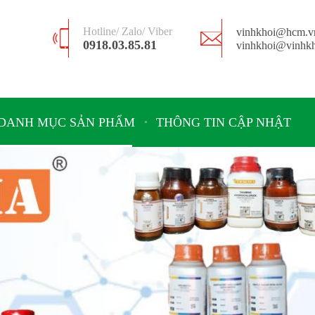
Hotline/ Zalo/ Viber
vinhkhoi@hcm.v
0918.03.85.81
vinhkhoi@vinhkh
DANH MỤC SẢN PHẨM
THÔNG TIN CẬP NHẬT