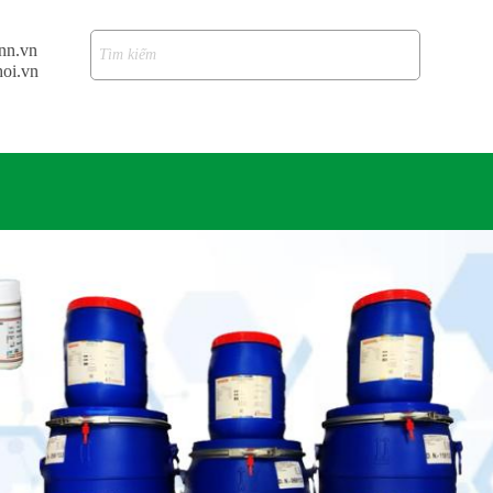
nn.vn
oi.vn