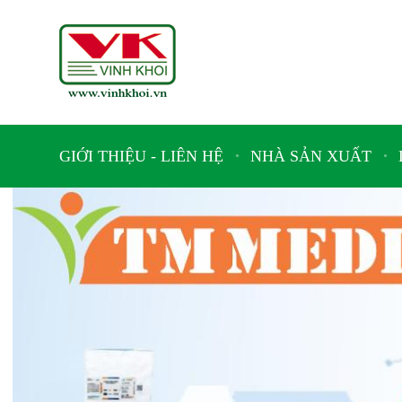
GIỚI THIỆU - LIÊN HỆ
NHÀ SẢN XUẤT