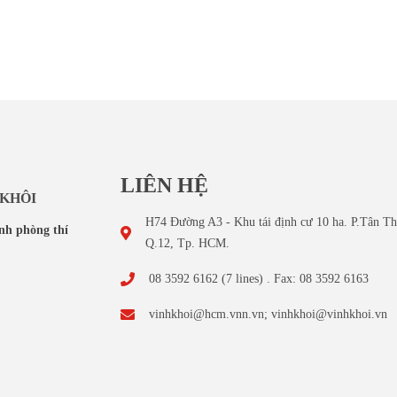
LIÊN HỆ
 KHÔI
H74 Đường A3 - Khu tái định cư 10 ha. P.Tân Th
inh phòng thí
Q.12, Tp. HCM.
08 3592 6162 (7 lines) . Fax: 08 3592 6163
vinhkhoi@hcm.vnn.vn; vinhkhoi@vinhkhoi.vn