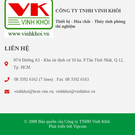
CÔNG TY TNHH VINH KHÔI
Thiết bị - Hóa chất - Thủy tinh phòng
thí nghiệm
LIÊN HỆ
H74 Đường A3 - Khu tái định cư 10 ha. P.Tân Thới Nhất, Q.12,
Tp. HCM.
08 3592 6162 (7 lines) . Fax: 08 3592 6163
vinhkhoi@hcm.vnn.vn; vinhkhoi@vinhkhoi.vn
© 2008 Bản quyền của Công ty TNHH Vinh Khôi.
Phát triển bởi Vipcom