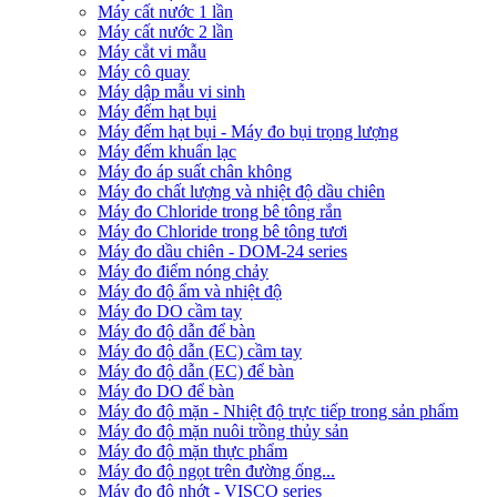
Máy cất nước 1 lần
Máy cất nước 2 lần
Máy cắt vi mẫu
Máy cô quay
Máy dập mẫu vi sinh
Máy đếm hạt bụi
Máy đếm hạt bụi - Máy đo bụi trọng lượng
Máy đếm khuẩn lạc
Máy đo áp suất chân không
Máy đo chất lượng và nhiệt độ dầu chiên
Máy đo Chloride trong bê tông rắn
Máy đo Chloride trong bê tông tươi
Máy đo dầu chiên - DOM-24 series
Máy đo điểm nóng chảy
Máy đo độ ẩm và nhiệt độ
Máy đo DO cầm tay
Máy đo độ dẫn để bàn
Máy đo độ dẫn (EC) cầm tay
Máy đo độ dẫn (EC) để bàn
Máy đo DO để bàn
Máy đo độ mặn - Nhiệt độ trực tiếp trong sản phẩm
Máy đo độ mặn nuôi trồng thủy sản
Máy đo độ mặn thực phẩm
Máy đo độ ngọt trên đường ống...
Máy đo độ nhớt - VISCO series