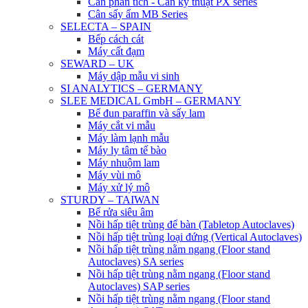
Cân phân tích - Cân kỹ thuật PX series
Cân sấy ẩm MB Series
SELECTA – SPAIN
Bếp cách cát
Máy cất đạm
SEWARD – UK
Máy dập mẫu vi sinh
SI ANALYTICS – GERMANY
SLEE MEDICAL GmbH – GERMANY
Bể đun paraffin và sấy lam
Máy cắt vi mẫu
Máy làm lạnh mẫu
Máy ly tâm tế bào
Máy nhuộm lam
Máy vùi mô
Máy xử lý mô
STURDY – TAIWAN
Bể rửa siêu âm
Nồi hấp tiệt trùng để bàn (Tabletop Autoclaves)
Nồi hấp tiệt trùng loại đứng (Vertical Autoclaves)
Nồi hấp tiệt trùng nằm ngang (Floor stand
Autoclaves) SA series
Nồi hấp tiệt trùng nằm ngang (Floor stand
Autoclaves) SAP series
Nồi hấp tiệt trùng nằm ngang (Floor stand