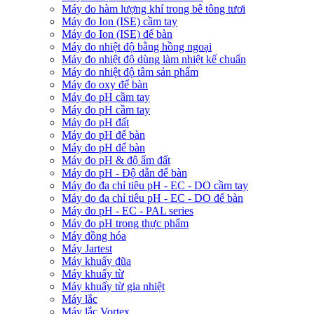
Máy đo hàm lượng khí trong bê tông tươi
Máy đo Ion (ISE) cầm tay
Máy đo Ion (ISE) để bàn
Máy đo nhiệt độ bằng hồng ngoại
Máy đo nhiệt độ dùng làm nhiệt kế chuẩn
Máy đo nhiệt độ tâm sản phẩm
Máy đo oxy để bàn
Máy đo pH cầm tay
Máy đo pH cầm tay
Máy đo pH đất
Máy đo pH để bàn
Máy đo pH để bàn
Máy đo pH & độ ẩm đất
Máy đo pH - Độ dẫn để bàn
Máy đo đa chỉ tiêu pH - EC - DO cầm tay
Máy đo đa chỉ tiêu pH - EC - DO để bàn
Máy đo pH - EC - PAL series
Máy đo pH trong thực phẩm
Máy đồng hóa
Máy Jartest
Máy khuấy đũa
Máy khuấy từ
Máy khuấy từ gia nhiệt
Máy lắc
Máy lắc Vortex