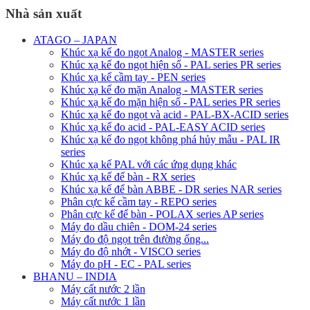
Nhà sản xuất
ATAGO – JAPAN
Khúc xạ kế đo ngọt Analog - MASTER series
Khúc xạ kế đo ngọt hiện số - PAL series PR series
Khúc xạ kế cầm tay - PEN series
Khúc xạ kế đo mặn Analog - MASTER series
Khúc xạ kế đo mặn hiện số - PAL series PR series
Khúc xạ kế đo ngọt và acid - PAL-BX-ACID series
Khúc xạ kế đo acid - PAL-EASY ACID series
Khúc xạ kế đo ngọt không phá hủy mẫu - PAL IR
series
Khúc xạ kế PAL với các ứng dụng khác
Khúc xạ kế để bàn - RX series
Khúc xạ kế để bàn ABBE - DR series NAR series
Phân cực kế cầm tay - REPO series
Phân cực kế để bàn - POLAX series AP series
Máy đo dầu chiên - DOM-24 series
Máy đo độ ngọt trên đường ống...
Máy đo độ nhớt - VISCO series
Máy đo pH - EC - PAL series
BHANU – INDIA
Máy cất nước 2 lần
Máy cất nước 1 lần