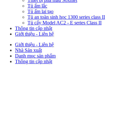
Thiết bị phá mẫu Soxhlet
Tủ ấm lắc
Tủ ấm lai tạo
Tủ an toàn sinh học 1300 series class II
Tủ cấy Model AC2 - E series Class II
Thông tin cập nhật
Giới thiệu - Liên hệ
Giới thiệu - Liên hệ
Nhà Sản xuất
Danh mục sản phẩm
Thông tin cập nhật