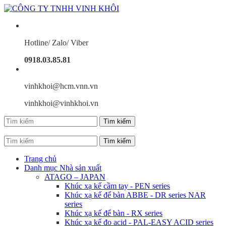
Hotline/ Zalo/ Viber
0918.03.85.81
vinhkhoi@hcm.vnn.vn
vinhkhoi@vinhkhoi.vn
Trang chủ
Danh mục Nhà sản xuất
ATAGO – JAPAN
Khúc xạ kế cầm tay - PEN series
Khúc xạ kế để bàn ABBE - DR series NAR
series
Khúc xạ kế để bàn - RX series
Khúc xạ kế đo acid - PAL-EASY ACID series