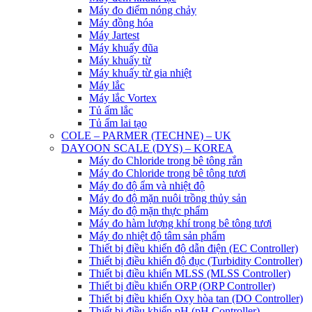
Máy đo điểm nóng chảy
Máy đồng hóa
Máy Jartest
Máy khuấy đũa
Máy khuấy từ
Máy khuấy từ gia nhiệt
Máy lắc
Máy lắc Vortex
Tủ ấm lắc
Tủ ấm lai tạo
COLE – PARMER (TECHNE) – UK
DAYOON SCALE (DYS) – KOREA
Máy đo Chloride trong bê tông rắn
Máy đo Chloride trong bê tông tươi
Máy đo độ ẩm và nhiệt độ
Máy đo độ mặn nuôi trồng thủy sản
Máy đo độ mặn thực phẩm
Máy đo hàm lượng khí trong bê tông tươi
Máy đo nhiệt độ tâm sản phẩm
Thiết bị điều khiển độ dẫn điện (EC Controller)
Thiết bị điều khiển độ đục (Turbidity Controller)
Thiết bị điều khiển MLSS (MLSS Controller)
Thiết bị điều khiển ORP (ORP Controller)
Thiết bị điều khiển Oxy hòa tan (DO Controller)
Thiết bị điều khiển pH (pH Controller)