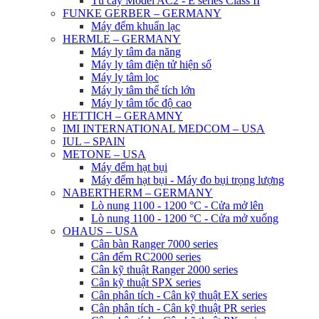
Tủ cấy Model AC2 - E series Class II
FUNKE GERBER – GERMANY
Máy đếm khuẩn lạc
HERMLE – GERMANY
Máy ly tâm đa năng
Máy ly tâm điện tử hiện số
Máy ly tâm lọc
Máy ly tâm thể tích lớn
Máy ly tâm tốc độ cao
HETTICH – GERAMNY
IMI INTERNATIONAL MEDCOM – USA
IUL – SPAIN
METONE – USA
Máy đếm hạt bụi
Máy đếm hạt bụi - Máy đo bụi trọng lượng
NABERTHERM – GERMANY
Lò nung 1100 - 1200 °C - Cửa mở lên
Lò nung 1100 - 1200 °C - Cửa mở xuống
OHAUS – USA
Cân bàn Ranger 7000 series
Cân đếm RC2000 series
Cân kỹ thuật Ranger 2000 series
Cân kỹ thuật SPX series
Cân phân tích - Cân kỹ thuật EX series
Cân phân tích - Cân kỹ thuật PR series