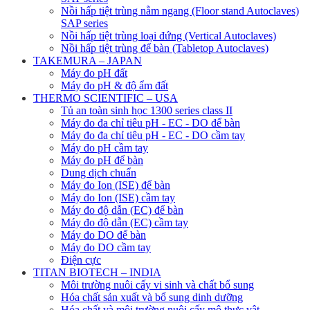
Nồi hấp tiệt trùng nằm ngang (Floor stand Autoclaves)
SAP series
Nồi hấp tiệt trùng loại đứng (Vertical Autoclaves)
Nồi hấp tiệt trùng để bàn (Tabletop Autoclaves)
TAKEMURA – JAPAN
Máy đo pH đất
Máy đo pH & độ ẩm đất
THERMO SCIENTIFIC – USA
Tủ an toàn sinh học 1300 series class II
Máy đo đa chỉ tiêu pH - EC - DO để bàn
Máy đo đa chỉ tiêu pH - EC - DO cầm tay
Máy đo pH cầm tay
Máy đo pH để bàn
Dung dịch chuẩn
Máy đo Ion (ISE) để bàn
Máy đo Ion (ISE) cầm tay
Máy đo độ dẫn (EC) để bàn
Máy đo độ dẫn (EC) cầm tay
Máy đo DO để bàn
Máy đo DO cầm tay
Điện cực
TITAN BIOTECH – INDIA
Môi trường nuôi cấy vi sinh và chất bổ sung
Hóa chất sản xuất và bổ sung dinh dưỡng
Hóa chất và môi trường nuôi cấy mô thực vật