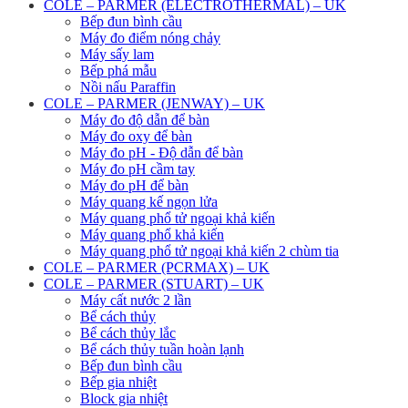
COLE – PARMER (ELECTROTHERMAL) – UK
Bếp đun bình cầu
Máy đo điểm nóng chảy
Máy sấy lam
Bếp phá mẫu
Nồi nấu Paraffin
COLE – PARMER (JENWAY) – UK
Máy đo độ dẫn để bàn
Máy đo oxy để bàn
Máy đo pH - Độ dẫn để bàn
Máy đo pH cầm tay
Máy đo pH để bàn
Máy quang kế ngọn lửa
Máy quang phổ tử ngoại khả kiến
Máy quang phổ khả kiến
Máy quang phổ tử ngoại khả kiến 2 chùm tia
COLE – PARMER (PCRMAX) – UK
COLE – PARMER (STUART) – UK
Máy cất nước 2 lần
Bể cách thủy
Bể cách thủy lắc
Bể cách thủy tuần hoàn lạnh
Bếp đun bình cầu
Bếp gia nhiệt
Block gia nhiệt