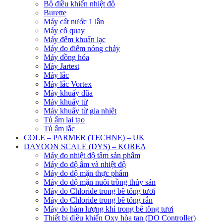
Bộ điều khiển nhiệt độ
Burette
Máy cất nước 1 lần
Máy cô quay
Máy đếm khuẩn lạc
Máy đo điểm nóng chảy
Máy đồng hóa
Máy Jartest
Máy lắc
Máy lắc Vortex
Máy khuấy đũa
Máy khuấy từ
Máy khuấy từ gia nhiệt
Tủ ấm lai tạo
Tủ ấm lắc
COLE – PARMER (TECHNE) – UK
DAYOON SCALE (DYS) – KOREA
Máy đo nhiệt độ tâm sản phẩm
Máy đo độ ẩm và nhiệt độ
Máy đo độ mặn thực phẩm
Máy đo độ mặn nuôi trồng thủy sản
Máy đo Chloride trong bê tông tươi
Máy đo Chloride trong bê tông rắn
Máy đo hàm lượng khí trong bê tông tươi
Thiết bị điều khiển Oxy hòa tan (DO Controller)