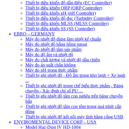
Thiết bị điều khiển độ dẫn điện (EC Controller)
Thiết bị điều khiển ORP (ORP Controller)
Thiết bị điều khiển pH (pH Controller)
Thiết bị điều khiển độ đục (Turbidity Controller)
Thiết bị điều khiển MLSS (MLSS Controller)
Thiết bị điều khiển SS (SS Controller)
EBRO – GERMANY
Máy đo nhiệt độ dùng làm nhiệt kế chuẩn
Máy đo nhiệt độ bằng hồng ngoại
Máy đo nhiệt độ tâm sản phẩm
Máy đo độ ẩm và nhiệt độ
Máy đo chất lượng và nhiệt độ dầu chiên
Máy đo áp suất chân không
Máy đo pH trong thực phẩm
Thiết bị ghi nhiệt độ - Độ ẩm trong kho lạnh + Xe lạnh
...
Thiết bị ghi nhiệt độ trong chế biến thực phẩm - Băng
chuyền - Xác định chỉ số PU ...
Thiết bị ghi nhiệt độ tâm con nghêu trên băng chuyền
hấp
Thiết bị ghi nhiệt độ tâm con tôm trong quá trình cấp
đông
Thiết bị ghi nhiệt độ kết nối máy tính bằng cổng USB
ENVIROMENTAL DEVICE CORP – USA
Model Haz-Dust IV HD-1004