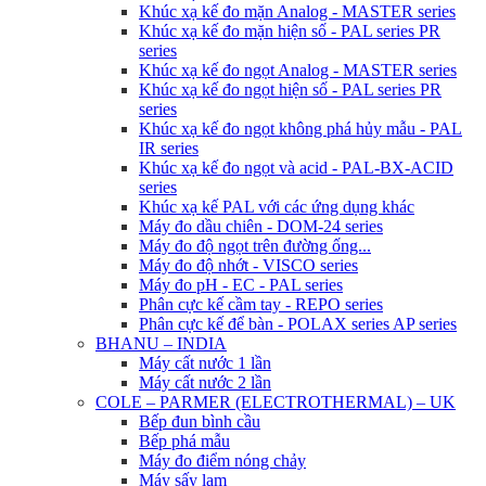
Khúc xạ kế đo mặn Analog - MASTER series
Khúc xạ kế đo mặn hiện số - PAL series PR
series
Khúc xạ kế đo ngọt Analog - MASTER series
Khúc xạ kế đo ngọt hiện số - PAL series PR
series
Khúc xạ kế đo ngọt không phá hủy mẫu - PAL
IR series
Khúc xạ kế đo ngọt và acid - PAL-BX-ACID
series
Khúc xạ kế PAL với các ứng dụng khác
Máy đo dầu chiên - DOM-24 series
Máy đo độ ngọt trên đường ống...
Máy đo độ nhớt - VISCO series
Máy đo pH - EC - PAL series
Phân cực kế cầm tay - REPO series
Phân cực kế để bàn - POLAX series AP series
BHANU – INDIA
Máy cất nước 1 lần
Máy cất nước 2 lần
COLE – PARMER (ELECTROTHERMAL) – UK
Bếp đun bình cầu
Bếp phá mẫu
Máy đo điểm nóng chảy
Máy sấy lam