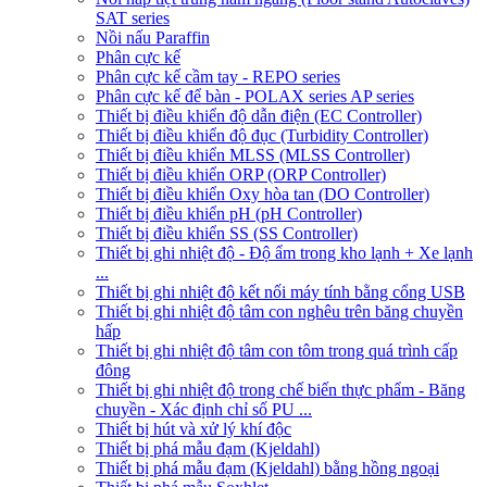
SAT series
Nồi nấu Paraffin
Phân cực kế
Phân cực kế cầm tay - REPO series
Phân cực kế để bàn - POLAX series AP series
Thiết bị điều khiển độ dẫn điện (EC Controller)
Thiết bị điều khiển độ đục (Turbidity Controller)
Thiết bị điều khiển MLSS (MLSS Controller)
Thiết bị điều khiển ORP (ORP Controller)
Thiết bị điều khiển Oxy hòa tan (DO Controller)
Thiết bị điều khiển pH (pH Controller)
Thiết bị điều khiển SS (SS Controller)
Thiết bị ghi nhiệt độ - Độ ẩm trong kho lạnh + Xe lạnh
...
Thiết bị ghi nhiệt độ kết nối máy tính bằng cổng USB
Thiết bị ghi nhiệt độ tâm con nghêu trên băng chuyền
hấp
Thiết bị ghi nhiệt độ tâm con tôm trong quá trình cấp
đông
Thiết bị ghi nhiệt độ trong chế biến thực phẩm - Băng
chuyền - Xác định chỉ số PU ...
Thiết bị hút và xử lý khí độc
Thiết bị phá mẫu đạm (Kjeldahl)
Thiết bị phá mẫu đạm (Kjeldahl) bằng hồng ngoại