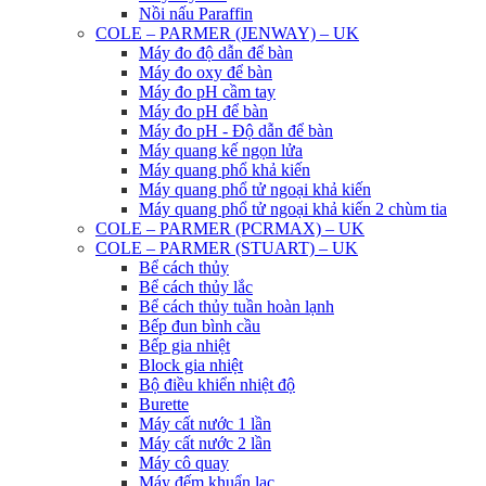
Nồi nấu Paraffin
COLE – PARMER (JENWAY) – UK
Máy đo độ dẫn để bàn
Máy đo oxy để bàn
Máy đo pH cầm tay
Máy đo pH để bàn
Máy đo pH - Độ dẫn để bàn
Máy quang kế ngọn lửa
Máy quang phổ khả kiến
Máy quang phổ tử ngoại khả kiến
Máy quang phổ tử ngoại khả kiến 2 chùm tia
COLE – PARMER (PCRMAX) – UK
COLE – PARMER (STUART) – UK
Bể cách thủy
Bể cách thủy lắc
Bể cách thủy tuần hoàn lạnh
Bếp đun bình cầu
Bếp gia nhiệt
Block gia nhiệt
Bộ điều khiển nhiệt độ
Burette
Máy cất nước 1 lần
Máy cất nước 2 lần
Máy cô quay
Máy đếm khuẩn lạc