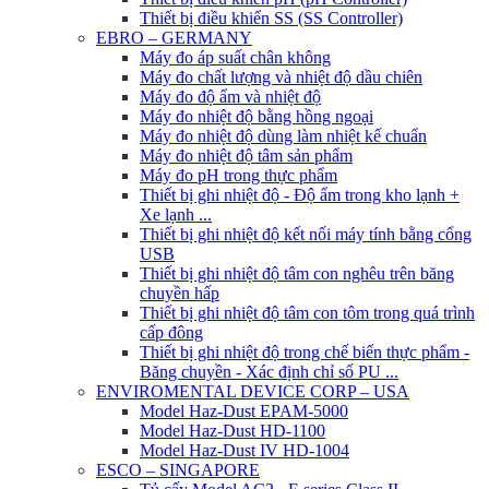
Thiết bị điều khiển SS (SS Controller)
EBRO – GERMANY
Máy đo áp suất chân không
Máy đo chất lượng và nhiệt độ dầu chiên
Máy đo độ ẩm và nhiệt độ
Máy đo nhiệt độ bằng hồng ngoại
Máy đo nhiệt độ dùng làm nhiệt kế chuẩn
Máy đo nhiệt độ tâm sản phẩm
Máy đo pH trong thực phẩm
Thiết bị ghi nhiệt độ - Độ ẩm trong kho lạnh +
Xe lạnh ...
Thiết bị ghi nhiệt độ kết nối máy tính bằng cổng
USB
Thiết bị ghi nhiệt độ tâm con nghêu trên băng
chuyền hấp
Thiết bị ghi nhiệt độ tâm con tôm trong quá trình
cấp đông
Thiết bị ghi nhiệt độ trong chế biến thực phẩm -
Băng chuyền - Xác định chỉ số PU ...
ENVIROMENTAL DEVICE CORP – USA
Model Haz-Dust EPAM-5000
Model Haz-Dust HD-1100
Model Haz-Dust IV HD-1004
ESCO – SINGAPORE