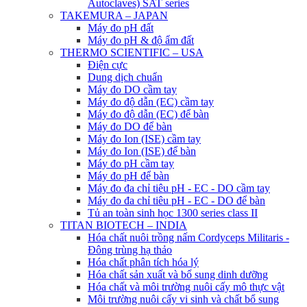
Autoclaves) SAT series
TAKEMURA – JAPAN
Máy đo pH đất
Máy đo pH & độ ẩm đất
THERMO SCIENTIFIC – USA
Điện cực
Dung dịch chuẩn
Máy đo DO cầm tay
Máy đo độ dẫn (EC) cầm tay
Máy đo độ dẫn (EC) để bàn
Máy đo DO để bàn
Máy đo Ion (ISE) cầm tay
Máy đo Ion (ISE) để bàn
Máy đo pH cầm tay
Máy đo pH để bàn
Máy đo đa chỉ tiêu pH - EC - DO cầm tay
Máy đo đa chỉ tiêu pH - EC - DO để bàn
Tủ an toàn sinh học 1300 series class II
TITAN BIOTECH – INDIA
Hóa chất nuôi trồng nấm Cordyceps Militaris -
Đông trùng hạ thảo
Hóa chất phân tích hóa lý
Hóa chất sản xuất và bổ sung dinh dưỡng
Hóa chất và môi trường nuôi cấy mô thực vật
Môi trường nuôi cấy vi sinh và chất bổ sung