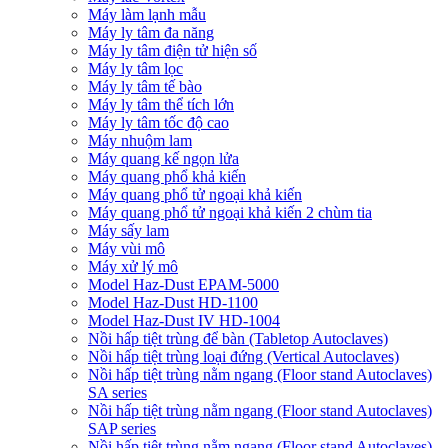
Máy làm lạnh mẫu
Máy ly tâm đa năng
Máy ly tâm điện tử hiện số
Máy ly tâm lọc
Máy ly tâm tế bào
Máy ly tâm thể tích lớn
Máy ly tâm tốc độ cao
Máy nhuộm lam
Máy quang kế ngọn lửa
Máy quang phổ khả kiến
Máy quang phổ tử ngoại khả kiến
Máy quang phổ tử ngoại khả kiến 2 chùm tia
Máy sấy lam
Máy vùi mô
Máy xử lý mô
Model Haz-Dust EPAM-5000
Model Haz-Dust HD-1100
Model Haz-Dust IV HD-1004
Nồi hấp tiệt trùng để bàn (Tabletop Autoclaves)
Nồi hấp tiệt trùng loại đứng (Vertical Autoclaves)
Nồi hấp tiệt trùng nằm ngang (Floor stand Autoclaves)
SA series
Nồi hấp tiệt trùng nằm ngang (Floor stand Autoclaves)
SAP series
Nồi hấp tiệt trùng nằm ngang (Floor stand Autoclaves)