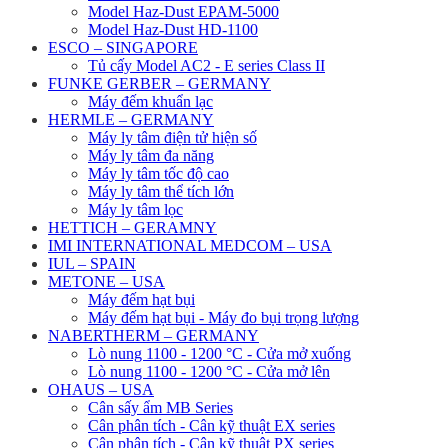
Model Haz-Dust EPAM-5000
Model Haz-Dust HD-1100
ESCO – SINGAPORE
Tủ cấy Model AC2 - E series Class II
FUNKE GERBER – GERMANY
Máy đếm khuẩn lạc
HERMLE – GERMANY
Máy ly tâm điện tử hiện số
Máy ly tâm đa năng
Máy ly tâm tốc độ cao
Máy ly tâm thể tích lớn
Máy ly tâm lọc
HETTICH – GERAMNY
IMI INTERNATIONAL MEDCOM – USA
IUL – SPAIN
METONE – USA
Máy đếm hạt bụi
Máy đếm hạt bụi - Máy đo bụi trọng lượng
NABERTHERM – GERMANY
Lò nung 1100 - 1200 °C - Cửa mở xuống
Lò nung 1100 - 1200 °C - Cửa mở lên
OHAUS – USA
Cân sấy ẩm MB Series
Cân phân tích - Cân kỹ thuật EX series
Cân phân tích - Cân kỹ thuật PX series