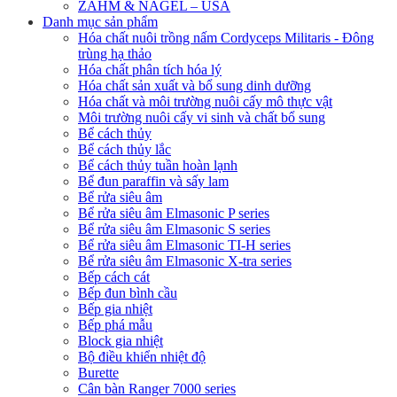
ZAHM & NAGEL – USA
Danh mục sản phẩm
Hóa chất nuôi trồng nấm Cordyceps Militaris - Đông
trùng hạ thảo
Hóa chất phân tích hóa lý
Hóa chất sản xuất và bổ sung dinh dưỡng
Hóa chất và môi trường nuôi cấy mô thực vật
Môi trường nuôi cấy vi sinh và chất bổ sung
Bể cách thủy
Bể cách thủy lắc
Bể cách thủy tuần hoàn lạnh
Bể đun paraffin và sấy lam
Bể rửa siêu âm
Bể rửa siêu âm Elmasonic P series
Bể rửa siêu âm Elmasonic S series
Bể rửa siêu âm Elmasonic TI-H series
Bể rửa siêu âm Elmasonic X-tra series
Bếp cách cát
Bếp đun bình cầu
Bếp gia nhiệt
Bếp phá mẫu
Block gia nhiệt
Bộ điều khiển nhiệt độ
Burette
Cân bàn Ranger 7000 series