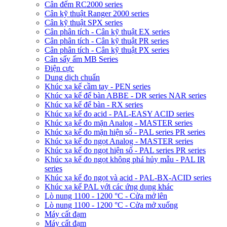
Cân đếm RC2000 series
Cân kỹ thuật Ranger 2000 series
Cân kỹ thuật SPX series
Cân phân tích - Cân kỹ thuật EX series
Cân phân tích - Cân kỹ thuật PR series
Cân phân tích - Cân kỹ thuật PX series
Cân sấy ẩm MB Series
Điện cực
Dung dịch chuẩn
Khúc xạ kế cầm tay - PEN series
Khúc xạ kế để bàn ABBE - DR series NAR series
Khúc xạ kế để bàn - RX series
Khúc xạ kế đo acid - PAL-EASY ACID series
Khúc xạ kế đo mặn Analog - MASTER series
Khúc xạ kế đo mặn hiện số - PAL series PR series
Khúc xạ kế đo ngọt Analog - MASTER series
Khúc xạ kế đo ngọt hiện số - PAL series PR series
Khúc xạ kế đo ngọt không phá hủy mẫu - PAL IR
series
Khúc xạ kế đo ngọt và acid - PAL-BX-ACID series
Khúc xạ kế PAL với các ứng dụng khác
Lò nung 1100 - 1200 °C - Cửa mở lên
Lò nung 1100 - 1200 °C - Cửa mở xuống
Máy cất đạm
Máy cất đạm