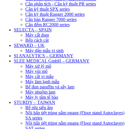
Cân phân tích - Cân kỹ thuật PR series
Cân kỹ thuật SPX series
Cân kỹ thuật Ranger 2000 series
Cân bàn Ranger 7000 series
Cân đếm RC2000 series
SELECTA – SPAIN
Máy cất đạm
Bếp cách cát
SEWARD – UK
Máy dập mẫu vi sinh
SI ANALYTICS – GERMANY
SLEE MEDICAL GmbH – GERMANY
Máy xử lý mô
Máy vùi mô
Máy cắt vi mẫu
Máy làm lạnh mẫu
Bể đun paraffin và sấy lam
Máy nhuộm lam
Máy ly tâm tế bào
STURDY – TAIWAN
Bể rửa siêu âm
Nồi hấp tiệt trùng nằm ngang (Floor stand Autoclaves)
SA series
Nồi hấp tiệt trùng nằm ngang (Floor stand Autoclaves)
SAT series